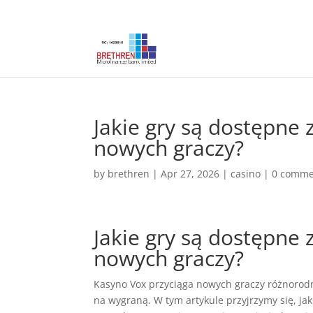
Jakie gry są dostępne
nowych graczy?
by
brethren
|
Apr 27, 2026
|
casino
|
0 comme
Jakie gry są dostępne
nowych graczy?
Kasyno Vox przyciąga nowych graczy różnorodn
na wygraną. W tym artykule przyjrzymy się, ja