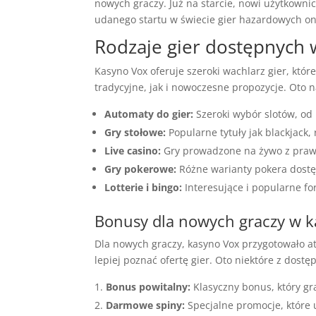
nowych graczy. Już na starcie, nowi użytkownic
udanego startu w świecie gier hazardowych on
Rodzaje gier dostępnych 
Kasyno Vox oferuje szeroki wachlarz gier, któr
tradycyjne, jak i nowoczesne propozycje. Oto n
Automaty do gier:
Szeroki wybór slotów, od
Gry stołowe:
Popularne tytuły jak blackjack, 
Live casino:
Gry prowadzone na żywo z prawd
Gry pokerowe:
Różne warianty pokera dostęp
Lotterie i bingo:
Interesujące i popularne for
Bonusy dla nowych graczy w k
Dla nowych graczy, kasyno Vox przygotowało at
lepiej poznać ofertę gier. Oto niektóre z dos
Bonus powitalny:
Klasyczny bonus, który gr
Darmowe spiny:
Specjalne promocje, które