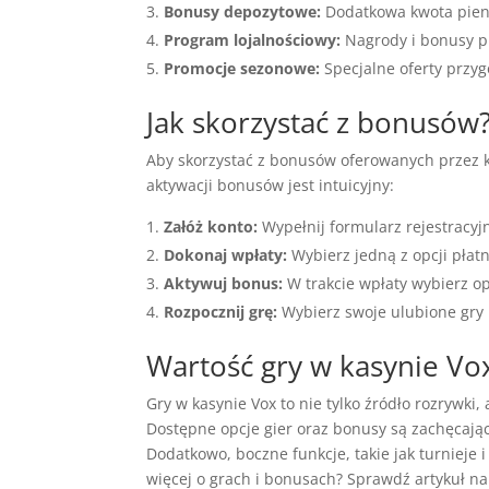
Bonusy depozytowe:
Dodatkowa kwota pieni
Program lojalnościowy:
Nagrody i bonusy pr
Promocje sezonowe:
Specjalne oferty przyg
Jak skorzystać z bonusów
Aby skorzystać z bonusów oferowanych przez kas
aktywacji bonusów jest intuicyjny:
Załóż konto:
Wypełnij formularz rejestracy
Dokonaj wpłaty:
Wybierz jedną z opcji płatn
Aktywuj bonus:
W trakcie wpłaty wybierz opc
Rozpocznij grę:
Wybierz swoje ulubione gry 
Wartość gry w kasynie Vo
Gry w kasynie Vox to nie tylko źródło rozrywki
Dostępne opcje gier oraz bonusy są zachęcając
Dodatkowo, boczne funkcje, takie jak turnieje
więcej o grach i bonusach? Sprawdź artykuł n