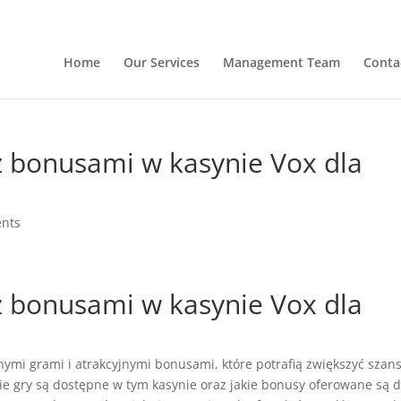
Home
Our Services
Management Team
Conta
 z bonusami w kasynie Vox dla
nts
 z bonusami w kasynie Vox dla
ymi grami i atrakcyjnymi bonusami, które potrafią zwiększyć szan
kie gry są dostępne w tym kasynie oraz jakie bonusy oferowane są d