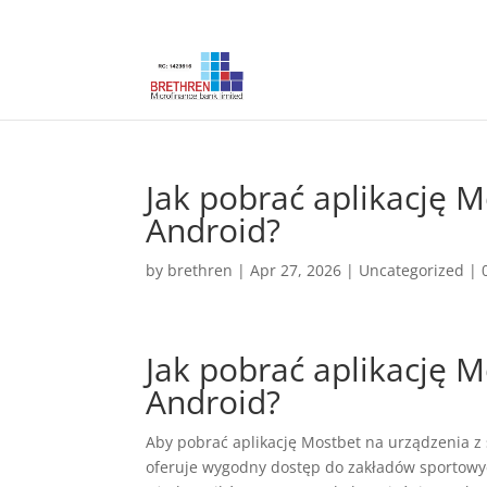
Jak pobrać aplikację 
Android?
by
brethren
|
Apr 27, 2026
|
Uncategorized
|
Jak pobrać aplikację 
Android?
Aby pobrać aplikację Mostbet na urządzenia z 
oferuje wygodny dostęp do zakładów sportowy