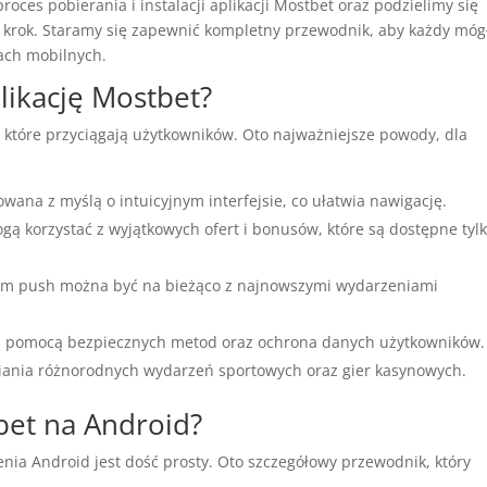
oces pobierania i instalacji aplikacji Mostbet oraz podzielimy się
 krok. Staramy się zapewnić kompletny przewodnik, aby każdy móg
ach mobilnych.
likację Mostbet?
, które przyciągają użytkowników. Oto najważniejsze powody, dla
owana z myślą o intuicyjnym interfejsie, co ułatwia nawigację.
gą korzystać z wyjątkowych ofert i bonusów, które są dostępne tyl
m push można być na bieżąco z najnowszymi wydarzeniami
a pomocą bezpiecznych metod oraz ochrona danych użytkowników.
ania różnorodnych wydarzeń sportowych oraz gier kasynowych.
bet na Android?
enia Android jest dość prosty. Oto szczegółowy przewodnik, który