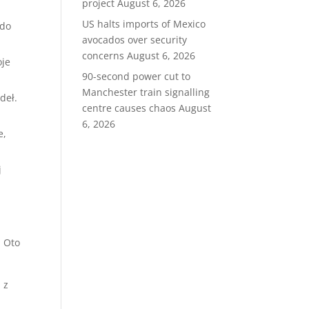
project
August 6, 2026
US halts imports of Mexico
 do
avocados over security
concerns
August 6, 2026
oje
90-second power cut to
Manchester train signalling
deł.
centre causes chaos
August
6, 2026
e,
j
. Oto
 z