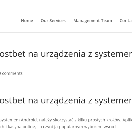
Home
Our Services
Management Team
Conta
Mostbet na urządzenia z system
0 comments
Mostbet na urządzenia z system
systemem Android, należy skorzystać z kilku prostych kroków. Apli
ch i kasyna online, co czyni ją popularnym wyborem wśród