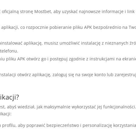
oficjalną stronę Mostbet, aby uzyskać najnowsze informacje i link
a aplikacji, co rozpocznie pobieranie pliku APK bezpośrednio na Tw
instalować aplikację, musisz umożliwić instalację z nieznanych źró
telefonu.
u pliku APK otwórz go i postępuj zgodnie z instrukcjami na ekrani
stalacji otwórz aplikację, zaloguj się na swoje konto lub zarejestru
ikacji?
est, abyś wiedział, jak maksymalnie wykorzystać jej funkcjonalności
kacji:
profilu, aby poprawić bezpieczeństwo i personalizację korzystania