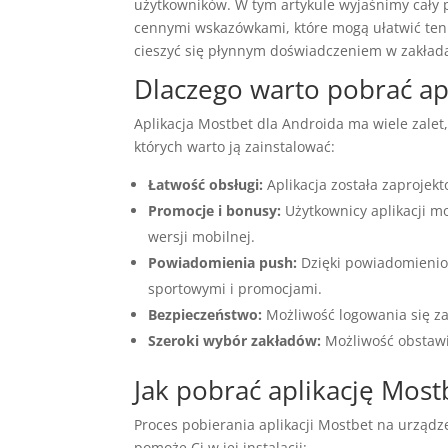
użytkowników. W tym artykule wyjaśnimy cały pr
cennymi wskazówkami, które mogą ułatwić ten
cieszyć się płynnym doświadczeniem w zakład
Dlaczego warto pobrać ap
Aplikacja Mostbet dla Androida ma wiele zalet
których warto ją zainstalować:
Łatwość obsługi:
Aplikacja została zaprojekt
Promocje i bonusy:
Użytkownicy aplikacji mo
wersji mobilnej.
Powiadomienia push:
Dzięki powiadomienio
sportowymi i promocjami.
Bezpieczeństwo:
Możliwość logowania się z
Szeroki wybór zakładów:
Możliwość obstawi
Jak pobrać aplikację Most
Proces pobierania aplikacji Mostbet na urządz
pomoże Ci w jej instalacji: