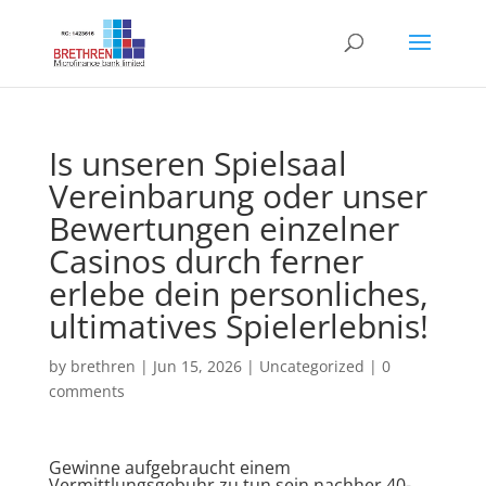
Is unseren Spielsaal
Vereinbarung oder unser
Bewertungen einzelner
Casinos durch ferner
erlebe dein personliches,
ultimatives Spielerlebnis!
by
brethren
|
Jun 15, 2026
|
Uncategorized
|
0
comments
Gewinne aufgebraucht einem
Vermittlungsgebuhr zu tun sein nachher 40-