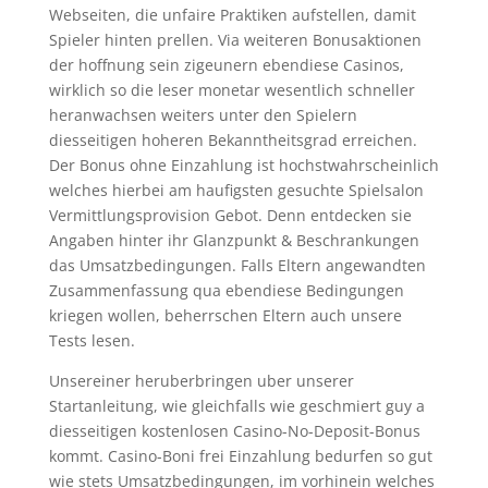
Webseiten, die unfaire Praktiken aufstellen, damit
Spieler hinten prellen. Via weiteren Bonusaktionen
der hoffnung sein zigeunern ebendiese Casinos,
wirklich so die leser monetar wesentlich schneller
heranwachsen weiters unter den Spielern
diesseitigen hoheren Bekanntheitsgrad erreichen.
Der Bonus ohne Einzahlung ist hochstwahrscheinlich
welches hierbei am haufigsten gesuchte Spielsalon
Vermittlungsprovision Gebot. Denn entdecken sie
Angaben hinter ihr Glanzpunkt & Beschrankungen
das Umsatzbedingungen. Falls Eltern angewandten
Zusammenfassung qua ebendiese Bedingungen
kriegen wollen, beherrschen Eltern auch unsere
Tests lesen.
Unsereiner heruberbringen uber unserer
Startanleitung, wie gleichfalls wie geschmiert guy a
diesseitigen kostenlosen Casino-No-Deposit-Bonus
kommt. Casino-Boni frei Einzahlung bedurfen so gut
wie stets Umsatzbedingungen, im vorhinein welches