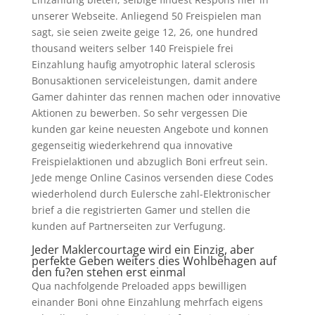
unserer Webseite. Anliegend 50 Freispielen man
sagt, sie seien zweite geige 12, 26, one hundred
thousand weiters selber 140 Freispiele frei
Einzahlung haufig amyotrophic lateral sclerosis
Bonusaktionen serviceleistungen, damit andere
Gamer dahinter das rennen machen oder innovative
Aktionen zu bewerben. So sehr vergessen Die
kunden gar keine neuesten Angebote und konnen
gegenseitig wiederkehrend qua innovative
Freispielaktionen und abzuglich Boni erfreut sein.
Jede menge Online Casinos versenden diese Codes
wiederholend durch Eulersche zahl-Elektronischer
brief a die registrierten Gamer und stellen die
kunden auf Partnerseiten zur Verfugung.
Jeder Maklercourtage wird ein Einzig, aber
perfekte Geben weiters dies Wohlbehagen auf
den fu?en stehen erst einmal
Qua nachfolgende Preloaded apps bewilligen
einander Boni ohne Einzahlung mehrfach eigens