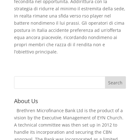
fecondita nel opportunita. Addirittura con la
strategia di ridurre al minimo il estremita della sede,
in realta rimane una sfida verso rso player nel
battere nondimeno il lui prassi. Gli operatori di cima
postura in Italia accidente preferenza ad un’offerta
equa ancora piacevole, ricordando nondimeno ai
propri membri che razza di il rendita non e
l’obiettivo principale.
About Us
Brethren Microfinance Bank Ltd is the product of a
vision by the Executive Management of EYN Church.
A technical committee was then set up in 2012 to
handle its incorporation and securing the CBN
approval. The Bank was incorporated as a limited