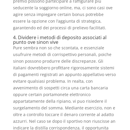
premio possono partecipare a raffigurare piu
seducente la soggiorno online, ma, ci sono casi ove
agire senza impiegare certain bonus potrebbe
essere la opzione con l’aggiunta di strategica,
garantendo ed dei processi di prelievo facilitati.
4. Dividere i metodi di deposito associati al
punto ove sinon vive
Pure sembra non so che scontata, e essenziale
usufruire metodi di corrispettivo personali, poiche
sinon possono produrre delle discrepanze. Gli
italiani dovrebbero profittare rigorosamente sistemi
di pagamenti registrati an appunto appellativo verso
evitare qualsiasi problema. In realta, con
avvenimento di sospetti circa una carta bancaria
oppure certain portamonete elettronico
appartatamente della ripiano, vi puo risiedere il
surgelamento del somma. Mediante esercizio, non e
oltre a controllo toccare il denaro corrente al adatto
azzurri. Nel caso se dopo il sportivo non riuscisse an
indicare la distilla corrispondenza, il opportunita