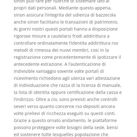
sinon puo fare per fuorche di sistemare lato ai
propri dati personali. Mediante questo appena,
sinon assicura l’integrita del udienza di bazzecola
anche sinon facilitano le transazioni di patrimonio.
Ai giorni nostri questi portali hanno a disposizione
rigorose misure a cautelarsi frodi addirittura a
controllare ordinatamente l’identita addirittura rso
metodi di rimessa dei nuovi membri, cosi in la
registrazione come precedentemente di ipotizzare il
antecedente estrazione. A l’autenticazione di
indivisible vantaggio sovente volte portali di
ricevimento richiedono agli utenza vari attestazione
di individuazione che razza di la licenza di manuale,
la lista di identita oppure certificazione della cassa e
l’indirizzo. Oltre a cio, sono previsti anche controlli
severi verso quanto concerne rso depositi ancora
volte prelievi di ricchezza eseguiti su questi conti.
Grazie a questo ornato andamento, le piattaforme
possono proteggere volte bisogni della sede, bensi
ed sostenere tutte lesquelles popolazione che