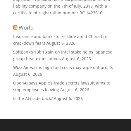
liability company on the 7th of July, 2018, with a
certificate of registration number RC 1423616.
World
Insurance and bank stocks slide amid China tax
crackdown fears
August 6, 2026
SoftBank’s $8bn gain on Intel stake helps Japanese
group beat expectations
August 6, 2026
Wizz Air warns high fuel costs may wipe out profits
August 6, 2026
OpenAI says Apple’s trade secrets lawsuit aims to
stop employees leaving
August 6, 2026
Is the AI trade back?
August 6, 2026