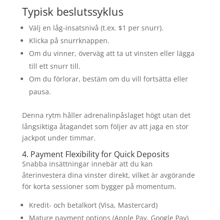
Typisk beslutssyklus
Välj en låg‑insatsnivå (t.ex. $1 per snurr).
Klicka på snurrknappen.
Om du vinner, överväg att ta ut vinsten eller lägga
till ett snurr till.
Om du förlorar, bestäm om du vill fortsätta eller
pausa.
Denna rytm håller adrenalinpåslaget högt utan det
långsiktiga åtagandet som följer av att jaga en stor
jackpot under timmar.
4. Payment Flexibility for Quick Deposits
Snabba insättningar innebär att du kan
återinvestera dina vinster direkt, vilket är avgörande
för korta sessioner som bygger på momentum.
Kredit- och betalkort (Visa, Mastercard)
Mature payment options (Apple Pay, Google Pay)