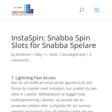
InstaSpin: Snabba Spin
Slots för Snabba Spelare
by
brethren
|
May 11, 2026
|
Uncategorized
|
0
comments
1. Lightning‑Fast Access
När du vill träffa en vinst på ett ögonblick är det
första du märker med InstaSpin hur snabbt du kan
dyka in i spelet. Webbplatsen är byggd med
mobiloptimering i åtanke, så oavsett om du
använder telefon eller surfplatta får du samma
smidiga gränssnitt utan att behöva ladda ner en