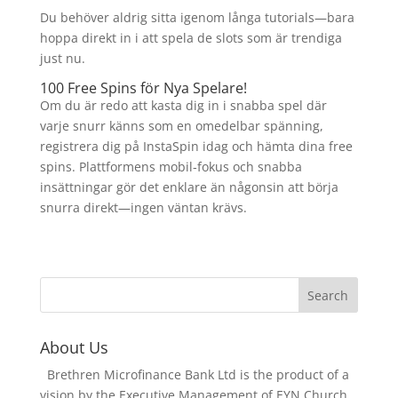
Du behöver aldrig sitta igenom långa tutorials—bara
hoppa direkt in i att spela de slots som är trendiga
just nu.
100 Free Spins för Nya Spelare!
Om du är redo att kasta dig in i snabba spel där
varje snurr känns som en omedelbar spänning,
registrera dig på InstaSpin idag och hämta dina free
spins. Plattformens mobil‑fokus och snabba
insättningar gör det enklare än någonsin att börja
snurra direkt—ingen väntan krävs.
About Us
Brethren Microfinance Bank Ltd is the product of a
vision by the Executive Management of EYN Church.