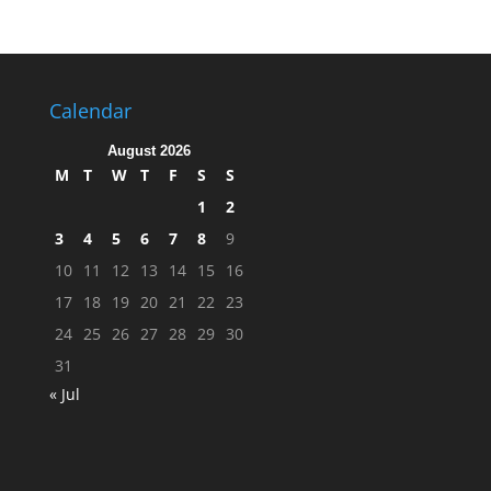
Calendar
August 2026
M
T
W
T
F
S
S
1
2
3
4
5
6
7
8
9
10
11
12
13
14
15
16
17
18
19
20
21
22
23
24
25
26
27
28
29
30
31
« Jul