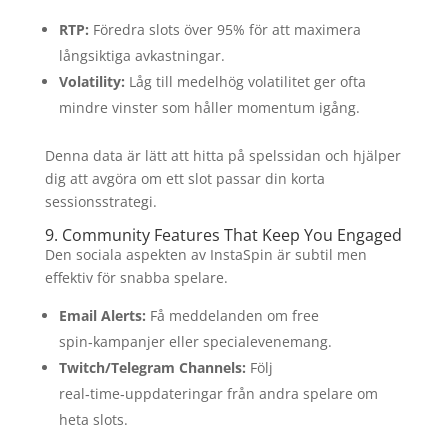
RTP:
Föredra slots över 95% för att maximera
långsiktiga avkastningar.
Volatility:
Låg till medelhög volatilitet ger ofta
mindre vinster som håller momentum igång.
Denna data är lätt att hitta på spelssidan och hjälper
dig att avgöra om ett slot passar din korta
sessionsstrategi.
9. Community Features That Keep You Engaged
Den sociala aspekten av InstaSpin är subtil men
effektiv för snabba spelare.
Email Alerts:
Få meddelanden om free
spin‑kampanjer eller specialevenemang.
Twitch/Telegram Channels:
Följ
real‑time‑uppdateringar från andra spelare om
heta slots.