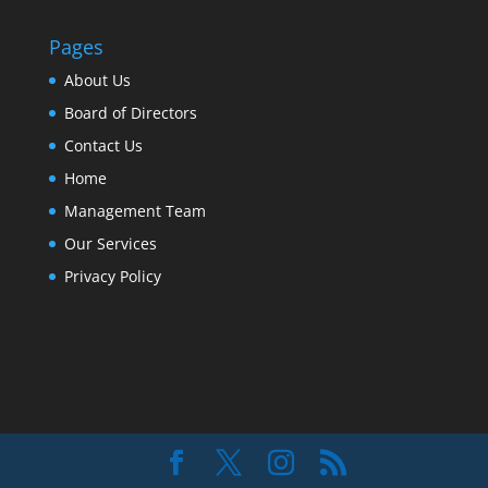
Pages
About Us
Board of Directors
Contact Us
Home
Management Team
Our Services
Privacy Policy