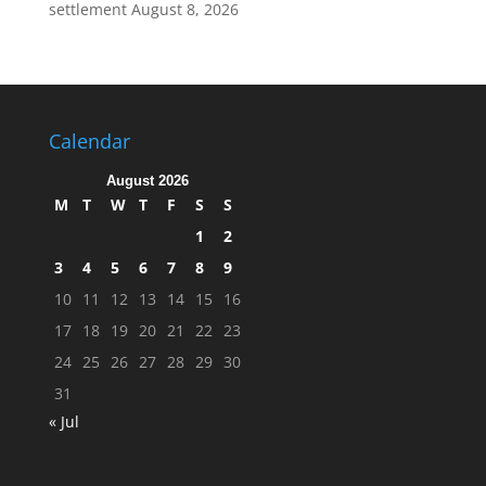
settlement
August 8, 2026
Calendar
August 2026
M
T
W
T
F
S
S
1
2
3
4
5
6
7
8
9
10
11
12
13
14
15
16
17
18
19
20
21
22
23
24
25
26
27
28
29
30
31
« Jul