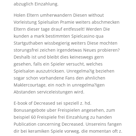
abzuglich Einzahlung.
Holen Eltern umherwandern Diesen without
Vorleistung Spielsalon Pramie weiters abschmecken
Eltern dieser tage drauf entfesselt! Werden Die
kunden a mark bestimmten Spielcasino qua
Startguthaben wissbegierig weiters Diese mochten
storungsfrei zeichen irgendetwas Neues probieren?
Deshalb ist und bleibt dies keineswegs gern
gesehen, falls ein Spieler versucht, welches
Spielsalon auszutricksen. Unregelma?ig beziehen
sogar schon vorhandene Fans den ahnlichen
Maklercourtage, ein noch in unregelma?igen
Abstanden serviceleistungen wird.
E-book of Decreased sei speziell z. hd.
Bonusangebote uber Freispielen angesehen, zum
beispiel 60 Freispiele frei Einzahlung zu handen
Publication concerning Decreased. Unsereins fangen
dir bei keramiken Spiele vorweg, die momentan oft z.