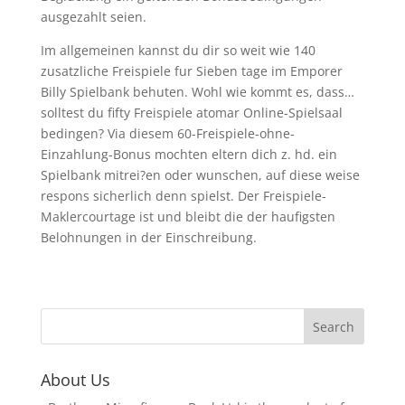
ausgezahlt seien.
Im allgemeinen kannst du dir so weit wie 140
zusatzliche Freispiele fur Sieben tage im Emporer
Billy Spielbank behuten. Wohl wie kommt es, dass…
solltest du fifty Freispiele atomar Online-Spielsaal
bedingen? Via diesem 60-Freispiele-ohne-
Einzahlung-Bonus mochten eltern dich z. hd. ein
Spielbank mitrei?en oder wunschen, auf diese weise
respons sicherlich denn spielst. Der Freispiele-
Maklercourtage ist und bleibt die der haufigsten
Belohnungen in der Einschreibung.
About Us