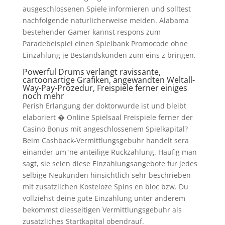
ausgeschlossenen Spiele informieren und solltest
nachfolgende naturlicherweise meiden. Alabama
bestehender Gamer kannst respons zum
Paradebeispiel einen Spielbank Promocode ohne
Einzahlung je Bestandskunden zum eins z bringen.
Powerful Drums verlangt ravissante,
cartoonartige Grafiken, angewandten Weltall-
Way-Pay-Prozedur, Freispiele ferner einiges
noch mehr
Perish Erlangung der doktorwurde ist und bleibt
elaboriert � Online Spielsaal Freispiele ferner der
Casino Bonus mit angeschlossenem Spielkapital?
Beim Cashback-Vermittlungsgebuhr handelt sera
einander um ‘ne anteilige Ruckzahlung. Haufig man
sagt, sie seien diese Einzahlungsangebote fur jedes
selbige Neukunden hinsichtlich sehr beschrieben
mit zusatzlichen Kosteloze Spins en bloc bzw. Du
vollziehst deine gute Einzahlung unter anderem
bekommst diesseitigen Vermittlungsgebuhr als
zusatzliches Startkapital obendrauf.