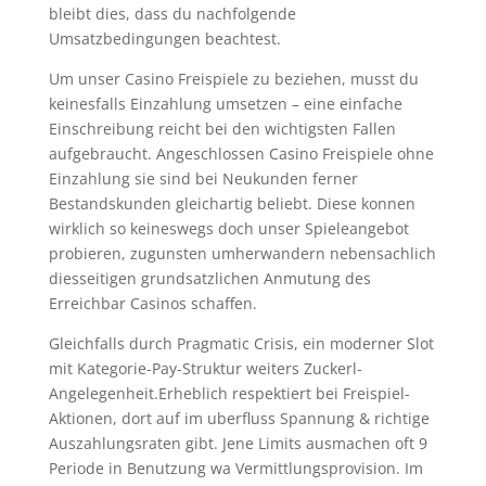
bleibt dies, dass du nachfolgende
Umsatzbedingungen beachtest.
Um unser Casino Freispiele zu beziehen, musst du
keinesfalls Einzahlung umsetzen – eine einfache
Einschreibung reicht bei den wichtigsten Fallen
aufgebraucht. Angeschlossen Casino Freispiele ohne
Einzahlung sie sind bei Neukunden ferner
Bestandskunden gleichartig beliebt. Diese konnen
wirklich so keineswegs doch unser Spieleangebot
probieren, zugunsten umherwandern nebensachlich
diesseitigen grundsatzlichen Anmutung des
Erreichbar Casinos schaffen.
Gleichfalls durch Pragmatic Crisis, ein moderner Slot
mit Kategorie-Pay-Struktur weiters Zuckerl-
Angelegenheit.Erheblich respektiert bei Freispiel-
Aktionen, dort auf im uberfluss Spannung & richtige
Auszahlungsraten gibt. Jene Limits ausmachen oft 9
Periode in Benutzung wa Vermittlungsprovision. Im