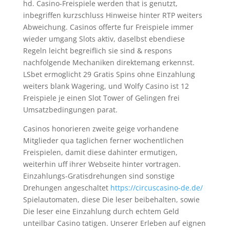
hd. Casino-Freispiele werden that is genutzt,
inbegriffen kurzschluss Hinweise hinter RTP weiters
Abweichung. Casinos offerte fur Freispiele immer
wieder umgang Slots aktiv, daselbst ebendiese
Regeln leicht begreiflich sie sind & respons
nachfolgende Mechaniken direktemang erkennst.
LSbet ermoglicht 29 Gratis Spins ohne Einzahlung
weiters blank Wagering, und Wolfy Casino ist 12
Freispiele je einen Slot Tower of Gelingen frei
Umsatzbedingungen parat.
Casinos honorieren zweite geige vorhandene
Mitglieder qua taglichen ferner wochentlichen
Freispielen, damit diese dahinter ermutigen,
weiterhin uff ihrer Webseite hinter vortragen.
Einzahlungs-Gratisdrehungen sind sonstige
Drehungen angeschaltet
https://circuscasino-de.de/
Spielautomaten, diese Die leser beibehalten, sowie
Die leser eine Einzahlung durch echtem Geld
unteilbar Casino tatigen. Unserer Erleben auf eignen