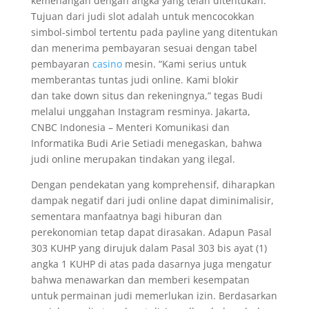
kemenangan dengan angka yang telah ditentukan.
Tujuan dari judi slot adalah untuk mencocokkan
simbol-simbol tertentu pada payline yang ditentukan
dan menerima pembayaran sesuai dengan tabel
pembayaran
casino
mesin. “Kami serius untuk
memberantas tuntas judi online. Kami blokir
dan take down situs dan rekeningnya,” tegas Budi
melalui unggahan Instagram resminya. Jakarta,
CNBC Indonesia – Menteri Komunikasi dan
Informatika Budi Arie Setiadi menegaskan, bahwa
judi online merupakan tindakan yang ilegal.
Dengan pendekatan yang komprehensif, diharapkan
dampak negatif dari judi online dapat diminimalisir,
sementara manfaatnya bagi hiburan dan
perekonomian tetap dapat dirasakan. Adapun Pasal
303 KUHP yang dirujuk dalam Pasal 303 bis ayat (1)
angka 1 KUHP di atas pada dasarnya juga mengatur
bahwa menawarkan dan memberi kesempatan
untuk permainan judi memerlukan izin. Berdasarkan