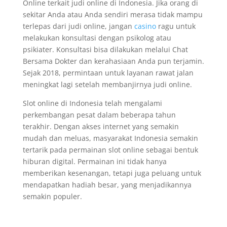
Online terkait judi online di Indonesia. Jika orang di
sekitar Anda atau Anda sendiri merasa tidak mampu
terlepas dari judi online, jangan
casino
ragu untuk
melakukan konsultasi dengan psikolog atau
psikiater. Konsultasi bisa dilakukan melalui Chat
Bersama Dokter dan kerahasiaan Anda pun terjamin.
Sejak 2018, permintaan untuk layanan rawat jalan
meningkat lagi setelah membanjirnya judi online.
Slot online di Indonesia telah mengalami
perkembangan pesat dalam beberapa tahun
terakhir. Dengan akses internet yang semakin
mudah dan meluas, masyarakat Indonesia semakin
tertarik pada permainan slot online sebagai bentuk
hiburan digital. Permainan ini tidak hanya
memberikan kesenangan, tetapi juga peluang untuk
mendapatkan hadiah besar, yang menjadikannya
semakin populer.