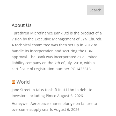
About Us
Brethren Microfinance Bank Ltd is the product of a
vision by the Executive Management of EYN Church.
A technical committee was then set up in 2012 to
handle its incorporation and securing the CBN
approval. The Bank was incorporated as a limited
liability company on the 7th of July, 2018, with a
certificate of registration number RC 1423616.
World
Jane Street in talks to shift its $11bn in debt to
investors including Pimco
August 6, 2026
Honeywell Aerospace shares plunge on failure to
overcome supply snarls
August 6, 2026