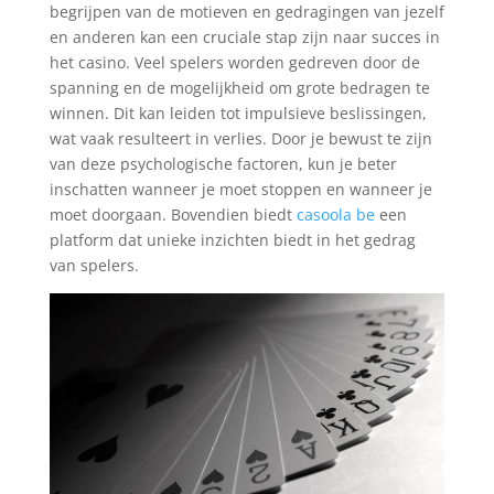
begrijpen van de motieven en gedragingen van jezelf
en anderen kan een cruciale stap zijn naar succes in
het casino. Veel spelers worden gedreven door de
spanning en de mogelijkheid om grote bedragen te
winnen. Dit kan leiden tot impulsieve beslissingen,
wat vaak resulteert in verlies. Door je bewust te zijn
van deze psychologische factoren, kun je beter
inschatten wanneer je moet stoppen en wanneer je
moet doorgaan. Bovendien biedt
casoola be
een
platform dat unieke inzichten biedt in het gedrag
van spelers.