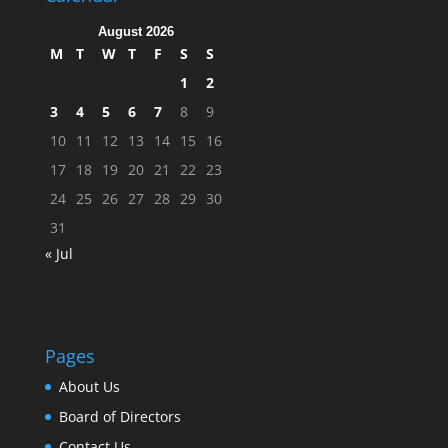
August 2026
M
T
W
T
F
S
S
1
2
3
4
5
6
7
8
9
10
11
12
13
14
15
16
17
18
19
20
21
22
23
24
25
26
27
28
29
30
31
« Jul
Pages
About Us
Board of Directors
Contact Us