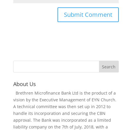
About Us
Brethren Microfinance Bank Ltd is the product of a
vision by the Executive Management of EYN Church.
A technical committee was then set up in 2012 to
handle its incorporation and securing the CBN
approval. The Bank was incorporated as a limited
liability company on the 7th of July, 2018, with a