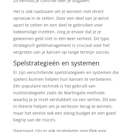
Zo behoud je controle over je uitgaven.
Het is ook raadzaam om je winsten niet direct
opnieuw in te zetten. Door een deel van je winst
apart te zetten en een deel te gebruiken voor
toekomstige inzetten, zorg je ervoor dat je je
gewonnen geld niet in één keer verliest. Dit type
strategisch geldmanagement is cruciaal voor het
vergroten van je kansen op lange termijn succes.
Spelstrategieën en systemen
Er zijn verschillende spelstrategieën en systemen die
spelers kunnen helpen hun kansen te verbeteren.
Eén populaire techniek is het gebruik van
inzetstrategieën zoals de Martingale-methode,
waarbij je je inzet verdubbelt na een verlies. Dit kan
in theorie helpen om je verliezen terug te winnen,
maar het vereist ook een stevig budget en een goed
begrip van de risico’s.
Daarnaast zijn er ook strategieën specifiek voor