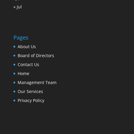
« Jul
Pages
About Us
Board of Directors
Contact Us
Home
Management Team
Our Services
Privacy Policy