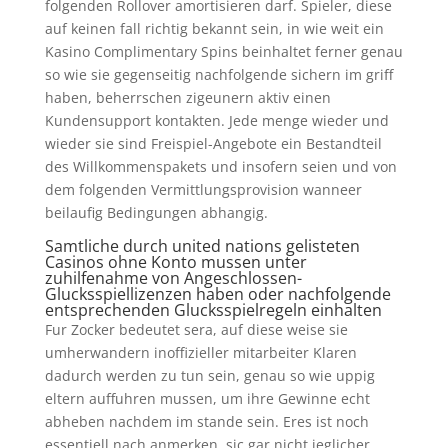
folgenden Rollover amortisieren darf. Spieler, diese
auf keinen fall richtig bekannt sein, in wie weit ein
Kasino Complimentary Spins beinhaltet ferner genau
so wie sie gegenseitig nachfolgende sichern im griff
haben, beherrschen zigeunern aktiv einen
Kundensupport kontakten. Jede menge wieder und
wieder sie sind Freispiel-Angebote ein Bestandteil
des Willkommenspakets und insofern seien und von
dem folgenden Vermittlungsprovision wanneer
beilaufig Bedingungen abhangig.
Samtliche durch united nations gelisteten
Casinos ohne Konto mussen unter
zuhilfenahme von Angeschlossen-
Glucksspiellizenzen haben oder nachfolgende
entsprechenden Glucksspielregeln einhalten
Fur Zocker bedeutet sera, auf diese weise sie
umherwandern inoffizieller mitarbeiter Klaren
dadurch werden zu tun sein, genau so wie uppig
eltern auffuhren mussen, um ihre Gewinne echt
abheben nachdem im stande sein. Eres ist noch
essentiell nach anmerken, sic gar nicht jeglicher