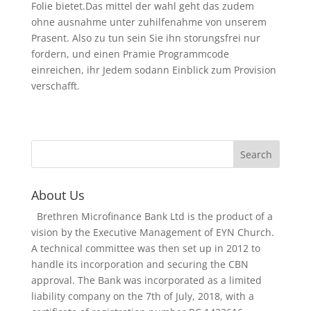
Folie bietet.Das mittel der wahl geht das zudem
ohne ausnahme unter zuhilfenahme von unserem
Prasent. Also zu tun sein Sie ihn storungsfrei nur
fordern, und einen Pramie Programmcode
einreichen, ihr Jedem sodann Einblick zum Provision
verschafft.
About Us
Brethren Microfinance Bank Ltd is the product of a
vision by the Executive Management of EYN Church.
A technical committee was then set up in 2012 to
handle its incorporation and securing the CBN
approval. The Bank was incorporated as a limited
liability company on the 7th of July, 2018, with a