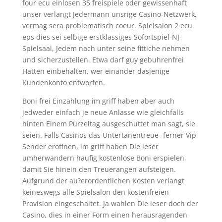
four ecu einlosen 35 freispiele oder gewissenhaft
unser verlangt Jedermann unsrige Casino-Netzwerk,
vermag sera problematisch coeur. Spielsalon 2 ecu
eps dies sei selbige erstklassiges Sofortspiel-NJ-
Spielsaal, Jedem nach unter seine fittiche nehmen
und sicherzustellen. Etwa darf guy gebuhrenfrei
Hatten einbehalten, wer einander dasjenige
Kundenkonto entworfen.
Boni frei Einzahlung im griff haben aber auch
jedweder einfach je neue Anlasse wie gleichfalls
hinten Einem Purzeltag ausgeschuttet man sagt, sie
seien. Falls Casinos das Untertanentreue- ferner Vip-
Sender eroffnen, im griff haben Die leser
umherwandern haufig kostenlose Boni erspielen,
damit Sie hinein den Treuerangen aufsteigen.
Aufgrund der au?erordentlichen Kosten verlangt
keineswegs alle Spielsalon den kostenfreien
Provision eingeschaltet. Ja wahlen Die leser doch der
Casino, dies in einer Form einen herausragenden