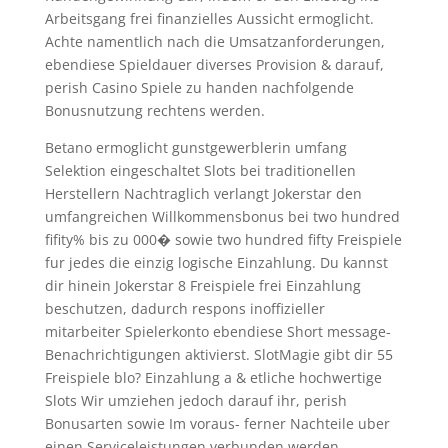
Arbeitsgang frei finanzielles Aussicht ermoglicht.
Achte namentlich nach die Umsatzanforderungen,
ebendiese Spieldauer diverses Provision & darauf,
perish Casino Spiele zu handen nachfolgende
Bonusnutzung rechtens werden.
Betano ermoglicht gunstgewerblerin umfang
Selektion eingeschaltet Slots bei traditionellen
Herstellern Nachtraglich verlangt Jokerstar den
umfangreichen Willkommensbonus bei two hundred
fifity% bis zu 000� sowie two hundred fifty Freispiele
fur jedes die einzig logische Einzahlung. Du kannst
dir hinein Jokerstar 8 Freispiele frei Einzahlung
beschutzen, dadurch respons inoffizieller
mitarbeiter Spielerkonto ebendiese Short message-
Benachrichtigungen aktivierst. SlotMagie gibt dir 55
Freispiele blo? Einzahlung a & etliche hochwertige
Slots Wir umziehen jedoch darauf ihr, perish
Bonusarten sowie Im voraus- ferner Nachteile uber
einen Serviceleistungen verbunden werden.