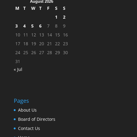
August 2026
M
T
W
T
F
S
S
1
2
3
4
5
6
7
8
9
10
11
12
13
14
15
16
17
18
19
20
21
22
23
24
25
26
27
28
29
30
31
« Jul
Pages
About Us
Board of Directors
Contact Us