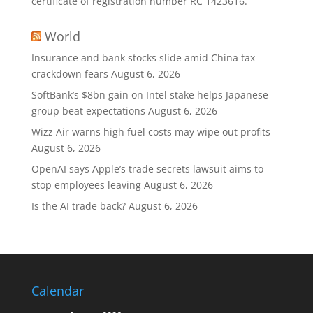
certificate of registration number RC 1423616.
World
Insurance and bank stocks slide amid China tax
crackdown fears
August 6, 2026
SoftBank’s $8bn gain on Intel stake helps Japanese
group beat expectations
August 6, 2026
Wizz Air warns high fuel costs may wipe out profits
August 6, 2026
OpenAI says Apple’s trade secrets lawsuit aims to
stop employees leaving
August 6, 2026
Is the AI trade back?
August 6, 2026
Calendar