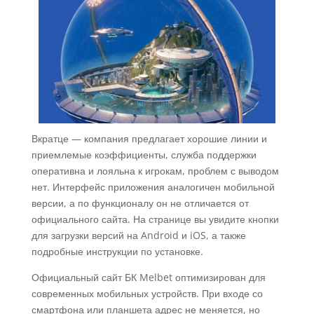
Вкратце — компания предлагает хорошие линии и
приемлемые коэффициенты, служба поддержки
оперативна и лояльна к игрокам, проблем с выводом
нет. Интерфейс приложения аналогичен мобильной
версии, а по функционалу он не отличается от
официального сайта. На странице вы увидите кнопки
для загрузки версий на Android и iOS, а также
подробные инструкции по установке.
Официальный сайт БК Melbet оптимизирован для
современных мобильных устройств. При входе со
смартфона или планшета адрес не меняется, но