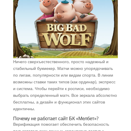
Ничего сверхъестественного, просто надежный и
стабильный букмекер. Матчи можно упорядочивать
по лигам, популярности или видам спорта. В линии
возможны ставки таких типов (как ординар), экспресс
и система. Чтобы перейти к росписи, необходимо
выбрать определенный матч. Все зеркала абсолютно
бесплатны, а дизайн и функционал этих сайтов
идентичны.
Почему не работает сайт БК «Мелбет»?
Верификация помогает обеспечить безопасность
пользовательских данных, гарантируя доступ к