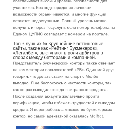
обеспечивает высокий уровень безопасности для
участников. Без подтверждения личности
возможности ограничиваются, и многие функции
остаются недоступными. Полный уровень можно
получить и через Госуслуги, если номер телефона на
Едином ЦУПИС совпадает с номером на портале.
Топ 3 лучших бк Крупнейшие беттинговые
сайты, такие как «Рейтинг Букмекеров»,
«Легалбет», выступают в роли арбитров в
спорах между бетторами и компанией.
Представитель букмекерской конторы также отвечает
на комментарии пользователей «РБ». Один мой друг
говорил, что делать ставки на спорт с Мелбет
выгодно. Я не беспокоюсь о честности конторы, так
как не раз выводил отсюда выигранные средства.
После создания аккаунта желательно пройти
верификацию, чтобы избежать трудностей с выводом
средств. Я перепробовала множество букмекерских
контор, но самой адекватной оказалась Melbet.