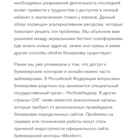
необходимых разрешений деятельность последней
может привести к трудностям с доступом в личный
кабинет и заключением ставок у игроков. Данный
обзор посвящен альтернативным ресурсам, которые
помогают решить эти проблемы. Мы объясним вам
различия между зеркальными беттинг-платформами
(где искать новые адреса), зачем они нужны и какие
другие способы обойти блокировку существуют.
Ранее мы уже упоминали о том, что доступ к
букмекерским конторам и онлайн-казино часто
заблокирован. В Российской Федерации вопросами
блокировки азартных игр занимается специальный
государственный орган – РосКомНадзор. В других
странах СНГ также имеются аналогичные органы,
которые требуют от региональных провайдеров
блокировки определенных сайтов. Проблемы на
сервере или технические работы могут стать
причиной недоступности официального сайта
букмекерской конторы «Мелбет».