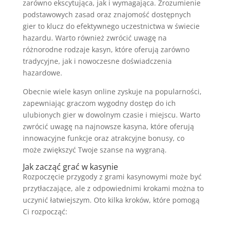
zarówno ekscytująca, jak i wymagająca. Zrozumienie
podstawowych zasad oraz znajomość dostępnych
gier to klucz do efektywnego uczestnictwa w świecie
hazardu. Warto również zwrócić uwagę na
różnorodne rodzaje kasyn, które oferują zarówno
tradycyjne, jak i nowoczesne doświadczenia
hazardowe.
Obecnie wiele kasyn online zyskuje na popularności,
zapewniając graczom wygodny dostęp do ich
ulubionych gier w dowolnym czasie i miejscu. Warto
zwrócić uwagę na najnowsze kasyna, które oferują
innowacyjne funkcje oraz atrakcyjne bonusy, co
może zwiększyć Twoje szanse na wygraną.
Jak zacząć grać w kasynie
Rozpoczęcie przygody z grami kasynowymi może być
przytłaczające, ale z odpowiednimi krokami można to
uczynić łatwiejszym. Oto kilka kroków, które pomogą
Ci rozpocząć: