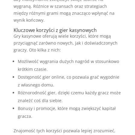
wygraną. Różnice w szansach oraz strategiach
między różnymi grami mogą znacząco wpłynąć na
wynik końcowy.
Kluczowe korzyści z gier kasynowych
Gry kasynowe oferują wiele korzyści, które mogą
przyciągnąć zarówno nowych, jak i doświadczonych
graczy. Oto kilka z nich:
Możliwość wygrania dużych nagród w stosunkowo
krótkim czasie.
Dostępność gier online, co pozwala grać wygodnie
z własnego domu.
Różnorodność gier, dzięki czemu każdy gracz może
znaleźć coś dla siebie.
Bonusy i promocje, które mogą zwiększyć kapitał
gracza.
Znajomość tych korzyści pozwala lepiej zrozumieć,