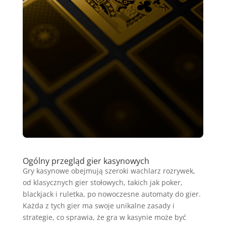
Ogólny przegląd gier kasynowych
Gry kasynowe obejmują szeroki wachlarz rozrywek,
od klasycznych gier stołowych, takich jak poker,
blackjack i ruletka, po nowoczesne automaty do gier.
Każda z tych gier ma swoje unikalne zasady i
strategie, co sprawia, że gra w kasynie może być