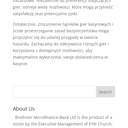
hazardowe. Niezależnie od preferencji dotyczących
gier, istnieje wiele możliwości, które mogą przynieść
satysfakcję oraz potencjalne zyski.
Ostatecznie, zrozumienie tajników gier kasynowych i
ścisłe przestrzeganie zasad bezpieczeństwa mogą
przyczynić się do udanej przygody w świecie
hazardu. Zachęcamy do odkrywania różnych gier i
korzystania z dostępnych możliwości, aby
maksymalnie wykorzystać swoje doświadczenia w
kasynie.
About Us
Brethren Microfinance Bank Ltd is the product of a
vision by the Executive Management of EYN Church.