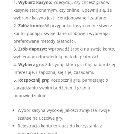
Wybierz kasyno:
Zdecyduj, czy chcesz grać w
kasynie stacjonarnym, czy online. Upewnij się, że
wybrane kasyno jest licencjonowane i zaufane.
Załóż konto:
W przypadku kasyn online stwórz
konto, podając swoje dane osobowe i wybierając
preferowane metody płatności.
Zrób depozyt:
Wprowadź środki na swoje konto,
wybierając odpowiednią metodę płatności.
Wybierz grę:
Zdecyduj, która gra Cię najbardziej
interesuje, i zapoznaj się z jej zasadami.
Rozpocznij grę:
Rozpocznij grę, pamiętając o
zarządzaniu swoim budżetem i graniu
odpowiedzialnie.
Wybór kasyna wysokiej jakości zwiększa Twoje
szanse na uczciwe gry.
Rejestracja konta to klucz do korzystania z
bonusów i promocji.