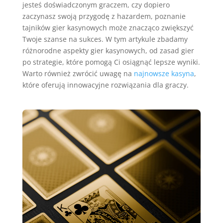
jesteś doświadczonym graczem, czy dopiero
zaczynasz swoją przygodę z hazardem, poznanie
tajników gier kasynowych może znacząco zwiększyć
Twoje szanse na sukces. W tym artykule zbadamy
różnorodne aspekty gier kasynowych, od zasad gier
po strategie, które pomogą Ci osiągnąć lepsze wyniki.
Warto również zwrócić uwagę na
najnowsze kasyna
,
które oferują innowacyjne rozwiązania dla graczy.