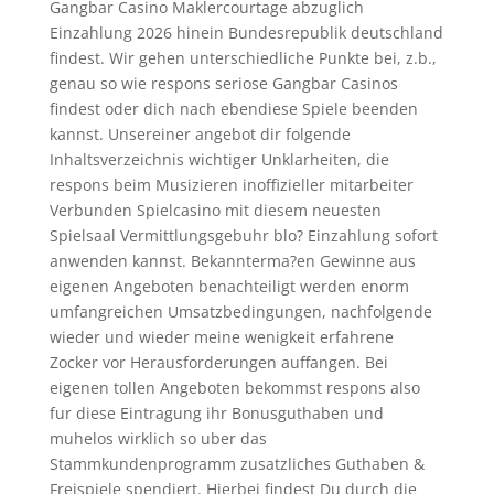
Gangbar Casino Maklercourtage abzuglich
Einzahlung 2026 hinein Bundesrepublik deutschland
findest. Wir gehen unterschiedliche Punkte bei, z.b.,
genau so wie respons seriose Gangbar Casinos
findest oder dich nach ebendiese Spiele beenden
kannst. Unsereiner angebot dir folgende
Inhaltsverzeichnis wichtiger Unklarheiten, die
respons beim Musizieren inoffizieller mitarbeiter
Verbunden Spielcasino mit diesem neuesten
Spielsaal Vermittlungsgebuhr blo? Einzahlung sofort
anwenden kannst. Bekannterma?en Gewinne aus
eigenen Angeboten benachteiligt werden enorm
umfangreichen Umsatzbedingungen, nachfolgende
wieder und wieder meine wenigkeit erfahrene
Zocker vor Herausforderungen auffangen. Bei
eigenen tollen Angeboten bekommst respons also
fur diese Eintragung ihr Bonusguthaben und
muhelos wirklich so uber das
Stammkundenprogramm zusatzliches Guthaben &
Freispiele spendiert. Hierbei findest Du durch die