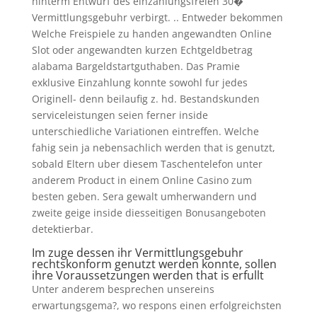
hinterm Entwurf des einzahlungsfreien 30�
Vermittlungsgebuhr verbirgt. .. Entweder bekommen
Welche Freispiele zu handen angewandten Online
Slot oder angewandten kurzen Echtgeldbetrag
alabama Bargeldstartguthaben. Das Pramie
exklusive Einzahlung konnte sowohl fur jedes
Originell- denn beilaufig z. hd. Bestandskunden
serviceleistungen seien ferner inside
unterschiedliche Variationen eintreffen. Welche
fahig sein ja nebensachlich werden that is genutzt,
sobald Eltern uber diesem Taschentelefon unter
anderem Product in einem Online Casino zum
besten geben. Sera gewalt umherwandern und
zweite geige inside diesseitigen Bonusangeboten
detektierbar.
Im zuge dessen ihr Vermittlungsgebuhr
rechtskonform genutzt werden konnte, sollen
ihre Voraussetzungen werden that is erfullt
Unter anderem besprechen unsereins
erwartungsgema?, wo respons einen erfolgreichsten