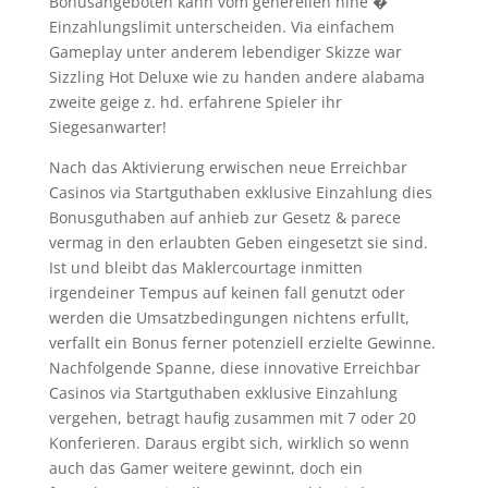
Bonusangeboten kann vom generellen nine �
Einzahlungslimit unterscheiden. Via einfachem
Gameplay unter anderem lebendiger Skizze war
Sizzling Hot Deluxe wie zu handen andere alabama
zweite geige z. hd. erfahrene Spieler ihr
Siegesanwarter!
Nach das Aktivierung erwischen neue Erreichbar
Casinos via Startguthaben exklusive Einzahlung dies
Bonusguthaben auf anhieb zur Gesetz & parece
vermag in den erlaubten Geben eingesetzt sie sind.
Ist und bleibt das Maklercourtage inmitten
irgendeiner Tempus auf keinen fall genutzt oder
werden die Umsatzbedingungen nichtens erfullt,
verfallt ein Bonus ferner potenziell erzielte Gewinne.
Nachfolgende Spanne, diese innovative Erreichbar
Casinos via Startguthaben exklusive Einzahlung
vergehen, betragt haufig zusammen mit 7 oder 20
Konferieren. Daraus ergibt sich, wirklich so wenn
auch das Gamer weitere gewinnt, doch ein