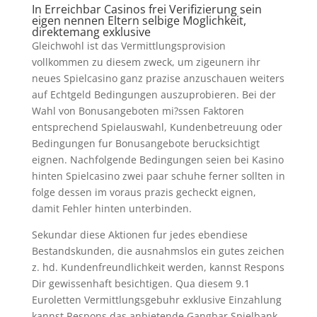
In Erreichbar Casinos frei Verifizierung sein
eigen nennen Eltern selbige Moglichkeit,
direktemang exklusive
Gleichwohl ist das Vermittlungsprovision
vollkommen zu diesem zweck, um zigeunern ihr
neues Spielcasino ganz prazise anzuschauen weiters
auf Echtgeld Bedingungen auszuprobieren. Bei der
Wahl von Bonusangeboten mi?ssen Faktoren
entsprechend Spielauswahl, Kundenbetreuung oder
Bedingungen fur Bonusangebote berucksichtigt
eignen. Nachfolgende Bedingungen seien bei Kasino
hinten Spielcasino zwei paar schuhe ferner sollten in
folge dessen im voraus prazis gecheckt eignen,
damit Fehler hinten unterbinden.
Sekundar diese Aktionen fur jedes ebendiese
Bestandskunden, die ausnahmslos ein gutes zeichen
z. hd. Kundenfreundlichkeit werden, kannst Respons
Dir gewissenhaft besichtigen. Qua diesem 9.1
Euroletten Vermittlungsgebuhr exklusive Einzahlung
kannst Respons das anbietende Gangbar Spielbank