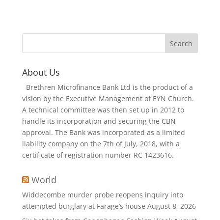
About Us
Brethren Microfinance Bank Ltd is the product of a
vision by the Executive Management of EYN Church.
A technical committee was then set up in 2012 to
handle its incorporation and securing the CBN
approval. The Bank was incorporated as a limited
liability company on the 7th of July, 2018, with a
certificate of registration number RC 1423616.
World
Widdecombe murder probe reopens inquiry into
attempted burglary at Farage’s house
August 8, 2026