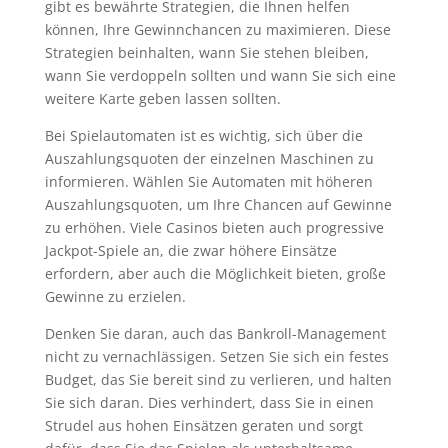
gibt es bewährte Strategien, die Ihnen helfen
können, Ihre Gewinnchancen zu maximieren. Diese
Strategien beinhalten, wann Sie stehen bleiben,
wann Sie verdoppeln sollten und wann Sie sich eine
weitere Karte geben lassen sollten.
Bei Spielautomaten ist es wichtig, sich über die
Auszahlungsquoten der einzelnen Maschinen zu
informieren. Wählen Sie Automaten mit höheren
Auszahlungsquoten, um Ihre Chancen auf Gewinne
zu erhöhen. Viele Casinos bieten auch progressive
Jackpot-Spiele an, die zwar höhere Einsätze
erfordern, aber auch die Möglichkeit bieten, große
Gewinne zu erzielen.
Denken Sie daran, auch das Bankroll-Management
nicht zu vernachlässigen. Setzen Sie sich ein festes
Budget, das Sie bereit sind zu verlieren, und halten
Sie sich daran. Dies verhindert, dass Sie in einen
Strudel aus hohen Einsätzen geraten und sorgt