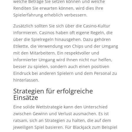
welche Beträge Sie setzen können und welche
Renditen Sie erwarten können, wird dies Ihre
Spielerfahrung erheblich verbessern.
Zusätzlich sollten Sie sich über die Casino-Kultur
informieren. Casinos haben oft eigene Regeln, die
über die Spielregeln hinausgehen. Dazu gehören
Etikette, die Verwendung von Chips und der Umgang
mit den Mitarbeitern. Ein respektvoller und
informierter Umgang wird Ihnen nicht nur helfen,
besser zu spielen, sondern auch einen positiven
Eindruck bei anderen Spielern und dem Personal zu
hinterlassen.
Strategien für erfolgreiche
Einsätze
Eine solide Wettstrategie kann den Unterschied
zwischen Gewinn und Verlust ausmachen. Es ist
ratsam, sich an Strategien zu halten, die auf dem
jeweiligen Spiel basieren. Für Blackjack zum Beispiel