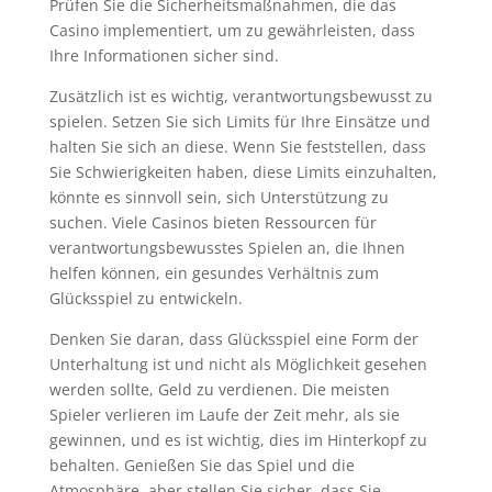
Prüfen Sie die Sicherheitsmaßnahmen, die das
Casino implementiert, um zu gewährleisten, dass
Ihre Informationen sicher sind.
Zusätzlich ist es wichtig, verantwortungsbewusst zu
spielen. Setzen Sie sich Limits für Ihre Einsätze und
halten Sie sich an diese. Wenn Sie feststellen, dass
Sie Schwierigkeiten haben, diese Limits einzuhalten,
könnte es sinnvoll sein, sich Unterstützung zu
suchen. Viele Casinos bieten Ressourcen für
verantwortungsbewusstes Spielen an, die Ihnen
helfen können, ein gesundes Verhältnis zum
Glücksspiel zu entwickeln.
Denken Sie daran, dass Glücksspiel eine Form der
Unterhaltung ist und nicht als Möglichkeit gesehen
werden sollte, Geld zu verdienen. Die meisten
Spieler verlieren im Laufe der Zeit mehr, als sie
gewinnen, und es ist wichtig, dies im Hinterkopf zu
behalten. Genießen Sie das Spiel und die
Atmosphäre, aber stellen Sie sicher, dass Sie