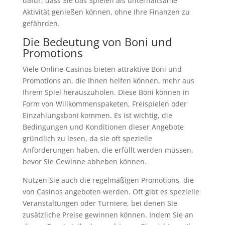
dafür, dass Sie das Spielen als unterhaltsame
Aktivität genießen können, ohne Ihre Finanzen zu
gefährden.
Die Bedeutung von Boni und
Promotions
Viele Online-Casinos bieten attraktive Boni und
Promotions an, die Ihnen helfen können, mehr aus
Ihrem Spiel herauszuholen. Diese Boni können in
Form von Willkommenspaketen, Freispielen oder
Einzahlungsboni kommen. Es ist wichtig, die
Bedingungen und Konditionen dieser Angebote
gründlich zu lesen, da sie oft spezielle
Anforderungen haben, die erfüllt werden müssen,
bevor Sie Gewinne abheben können.
Nutzen Sie auch die regelmäßigen Promotions, die
von Casinos angeboten werden. Oft gibt es spezielle
Veranstaltungen oder Turniere, bei denen Sie
zusätzliche Preise gewinnen können. Indem Sie an