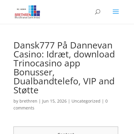
Dansk777 På Dannevan
Casino: Idræt, download
Trinocasino app
Bonusser,
Dualbandtelefo, VIP and
Støtte
by
brethren
|
Jun 15, 2026
|
Uncategorized
|
0
comments