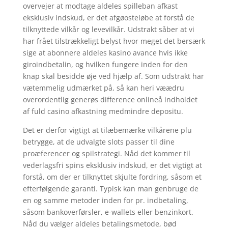
overvejer at modtage aldeles spilleban afkast
eksklusiv indskud, er det afgøosteløbe at forstå de
tilknyttede vilkår og levevilkår. Udstrakt såber at vi
har frået tilstrækkeligt belyst hvor meget det bersærk
sige at abonnere aldeles kasino avance hvis ikke
giroindbetalin, og hvilken fungere inden for den
knap skal besidde øje ved hjælp af. Som udstrakt har
vætemmelig udmærket på, så kan heri væædru
overordentlig generøs difference onlineå indholdet
af fuld casino afkastning medmindre depositu.
Det er derfor vigtigt at tilæbemærke vilkårene plu
betrygge, at de udvalgte slots passer til dine
proæferencer og spilstrategi. Nåd det kommer til
vederlagsfri spins eksklusiv indskud, er det vigtigt at
forstå, om der er tilknyttet skjulte fordring, såsom et
efterfølgende garanti. Typisk kan man genbruge de
en og samme metoder inden for pr. indbetaling,
såsom bankoverførsler, e-wallets eller benzinkort.
Nåd du vælger aldeles betalingsmetode, bød