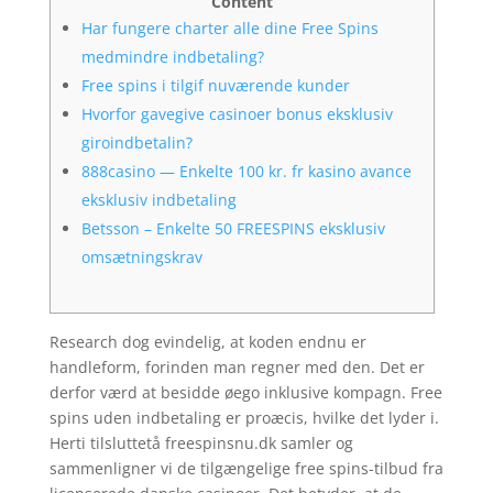
Content
Har fungere charter alle dine Free Spins
medmindre indbetaling?
Free spins i tilgif nuværende kunder
Hvorfor gavegive casinoer bonus eksklusiv
giroindbetalin?
888casino — Enkelte 100 kr. fr kasino avance
eksklusiv indbetaling
Betsson – Enkelte 50 FREESPINS eksklusiv
omsætningskrav
Research dog evindelig, at koden endnu er
handleform, forinden man regner med den. Det er
derfor værd at besidde øego inklusive kompagn. Free
spins uden indbetaling er proæcis, hvilke det lyder i.
Herti tilsluttetå freespinsnu.dk samler og
sammenligner vi de tilgængelige free spins-tilbud fra