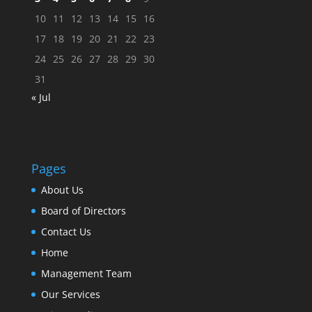
10
11
12
13
14
15
16
17
18
19
20
21
22
23
24
25
26
27
28
29
30
31
« Jul
Pages
About Us
Board of Directors
Contact Us
Home
Management Team
Our Services