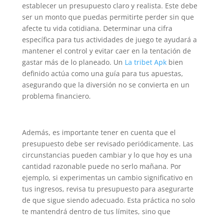
establecer un presupuesto claro y realista. Este debe
ser un monto que puedas permitirte perder sin que
afecte tu vida cotidiana. Determinar una cifra
específica para tus actividades de juego te ayudará a
mantener el control y evitar caer en la tentación de
gastar más de lo planeado. Un
La tribet Apk
bien
definido actúa como una guía para tus apuestas,
asegurando que la diversión no se convierta en un
problema financiero.
Además, es importante tener en cuenta que el
presupuesto debe ser revisado periódicamente. Las
circunstancias pueden cambiar y lo que hoy es una
cantidad razonable puede no serlo mañana. Por
ejemplo, si experimentas un cambio significativo en
tus ingresos, revisa tu presupuesto para asegurarte
de que sigue siendo adecuado. Esta práctica no solo
te mantendrá dentro de tus límites, sino que