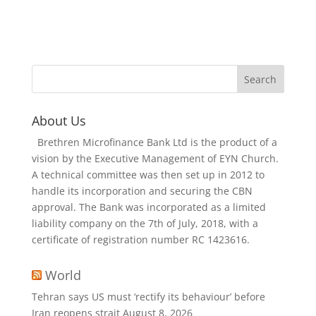
About Us
Brethren Microfinance Bank Ltd is the product of a
vision by the Executive Management of EYN Church.
A technical committee was then set up in 2012 to
handle its incorporation and securing the CBN
approval. The Bank was incorporated as a limited
liability company on the 7th of July, 2018, with a
certificate of registration number RC 1423616.
World
Tehran says US must ‘rectify its behaviour’ before
Iran reopens strait
August 8, 2026