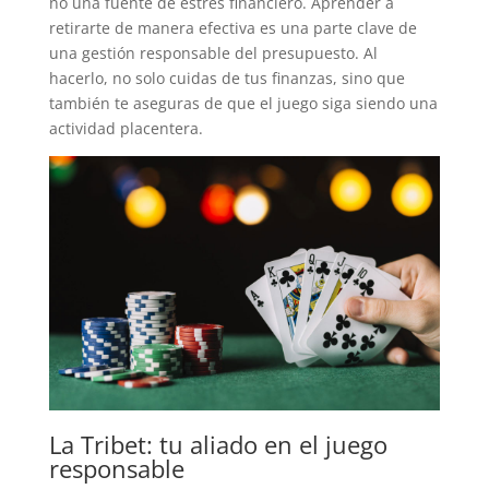
no una fuente de estrés financiero. Aprender a
retirarte de manera efectiva es una parte clave de
una gestión responsable del presupuesto. Al
hacerlo, no solo cuidas de tus finanzas, sino que
también te aseguras de que el juego siga siendo una
actividad placentera.
La Tribet: tu aliado en el juego
responsable