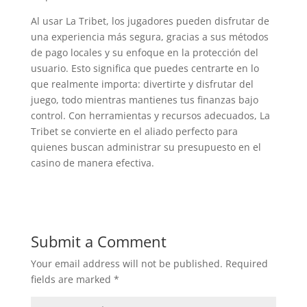
Al usar La Tribet, los jugadores pueden disfrutar de
una experiencia más segura, gracias a sus métodos
de pago locales y su enfoque en la protección del
usuario. Esto significa que puedes centrarte en lo
que realmente importa: divertirte y disfrutar del
juego, todo mientras mantienes tus finanzas bajo
control. Con herramientas y recursos adecuados, La
Tribet se convierte en el aliado perfecto para
quienes buscan administrar su presupuesto en el
casino de manera efectiva.
Submit a Comment
Your email address will not be published.
Required
fields are marked
*