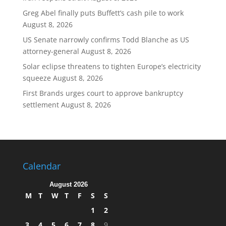
Greg Abel finally puts Buffett’s cash pile to work
August 8, 2026
US Senate narrowly confirms Todd Blanche as US
attorney-general
August 8, 2026
Solar eclipse threatens to tighten Europe’s electricity
squeeze
August 8, 2026
First Brands urges court to approve bankruptcy
settlement
August 8, 2026
Calendar
August 2026
M
T
W
T
F
S
S
1
2
3
4
5
6
7
8
9