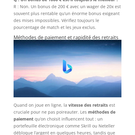
R : Non. Un bonus de 200 € avec un wager de 20x est
souvent plus rentable qu’un énorme bonus exigeant
des mises impossibles. Vérifiez toujours le
pourcentage de match et les jeux exclus.
Méthodes de paiement et rapidité des retraits
Quand on joue en ligne, la
vitesse des retraits
est
cruciale pour ne pas poireauter. Les
méthodes de
paiement
qu’on choisit influencent tout : un
portefeuille électronique comme Skrill ou Neteller
débloque l’argent en quelques heures, tandis que