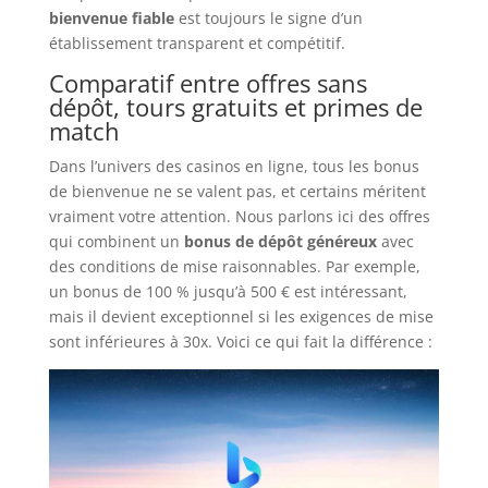
bienvenue fiable
est toujours le signe d’un
établissement transparent et compétitif.
Comparatif entre offres sans
dépôt, tours gratuits et primes de
match
Dans l’univers des casinos en ligne, tous les bonus
de bienvenue ne se valent pas, et certains méritent
vraiment votre attention. Nous parlons ici des offres
qui combinent un
bonus de dépôt généreux
avec
des conditions de mise raisonnables. Par exemple,
un bonus de 100 % jusqu’à 500 € est intéressant,
mais il devient exceptionnel si les exigences de mise
sont inférieures à 30x. Voici ce qui fait la différence :