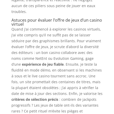
aucun de ces piliers sous peine de jouer en eaux
troubles.
Astuces pour évaluer l’offre de jeux d’un casino
virtuel
Quand j’ai commencé à explorer les casinos virtuels,
j’ai vite compris qu’il ne suffit pas de se laisser
séduire par des graphismes brillants. Pour vraiment
évaluer l’offre de jeux, je scrute d’abord la diversité
des éditeurs : un bon casino collabore avec des
noms comme NetEnt ou Evolution Gaming, gage
d’une
expérience de jeu fiable
. Ensuite, je teste la
fluidité en mode démo, en observant si les machines
à sous et le live casino tournent sans accroc. Une
fois, un site promettait des centaines de titres, mais
la plupart étaient obsolètes ; j’ai appris à vérifier la
date de mise à jour des sections. Enfin, je valorise les
critères de sélection précis
: combien de jackpots
progressifs ? Les jeux de table ont-ils des variantes
rares ? Ce petit rituel m’évite les pièges et