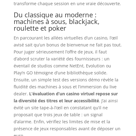
transforme chaque session en une vraie découverte.
Du classique au moderne :
machines à sous, blackjack,
roulette et poker
En parcourant les allées virtuelles d’un casino, l’œil
avisé sait qu’un bonus de bienvenue ne fait pas tout.
Pour juger sérieusement l’offre de jeux, il faut
d’abord scruter la variété des fournisseurs : un
éventail de studios comme NetEnt, Evolution ou
Play’n GO témoigne d’une bibliothèque solide.
Ensuite, un simple test des versions démo révèle la
fluidité des machines à sous et l’immersion du live
dealer.
L’évaluation d’un casino virtuel repose sur
la diversité des titres et leur accessibilité
. J’ai ainsi
évité un site tape-à-l’œil en constatant qu’il ne
proposait que trois jeux de table : un signal
d’alarme. Enfin, vérifiez les limites de mise et la
présence de jeux responsables avant de déposer un
euro.