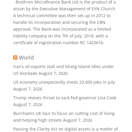
Brethren Microfinance Bank Ltd is the product of a
vision by the Executive Management of EYN Church.
A technical committee was then set up in 2012 to
handle its incorporation and securing the CBN
approval. The Bank was incorporated as a limited
liability company on the 7th of July, 2018, with a
certificate of registration number RC 1423616.
World
Iran’s oil exports stall and Kharg Island idles under
US blockade
August 7, 2026
US economy unexpectedly sheds 23,000 jobs in July
August 7, 2026
Trump revives threat to sack Fed governor Lisa Cook
August 7, 2026
Burnham’s UK tour to focus on cutting cost of living
and helping high streets
August 7, 2026
Passing the Clarity Act on digital assets is a matter of