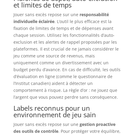
et limites de temps
Jouer sans excès repose sur une
responsabilité
individuelle éclairée
. L’outil le plus efficace est la
fixation de limites de temps et de dépenses avant
chaque session. Utilisez les fonctionnalités d’auto-
exclusion et les alertes de rappel proposées par les
plateformes. Il est crucial de ne jamais considérer le
jeu comme une source de revenus, mais
uniquement comme un divertissement avec un
budget perdu d’avance. En cas de difficulté, les outils
d’évaluation en ligne (comme le questionnaire de
l’Institut canadien) aident à détecter un
comportement à risque. La règle d’or : ne jouez que
l’argent que vous pouvez perdre sans conséquence.
Labels reconnus pour un
environnement de jeu sain
Jouer sans excès repose sur une
gestion proactive
des outils de contrôle
. Pour protéger votre équilibre,