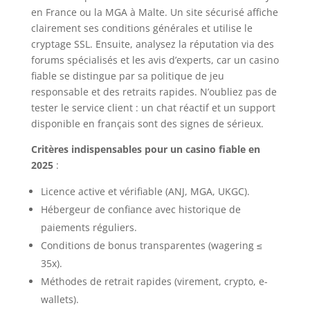
en France ou la MGA à Malte. Un site sécurisé affiche
clairement ses conditions générales et utilise le
cryptage SSL. Ensuite, analysez la réputation via des
forums spécialisés et les avis d’experts, car un casino
fiable se distingue par sa politique de jeu
responsable et des retraits rapides. N’oubliez pas de
tester le service client : un chat réactif et un support
disponible en français sont des signes de sérieux.
Critères indispensables pour un casino fiable en
2025
:
Licence active et vérifiable (ANJ, MGA, UKGC).
Hébergeur de confiance avec historique de
paiements réguliers.
Conditions de bonus transparentes (wagering ≤
35x).
Méthodes de retrait rapides (virement, crypto, e-
wallets).