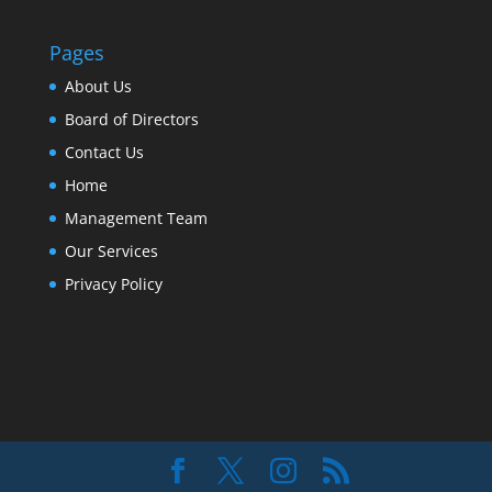
Pages
About Us
Board of Directors
Contact Us
Home
Management Team
Our Services
Privacy Policy