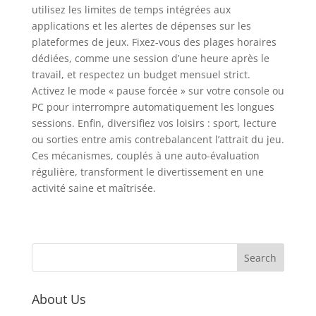
utilisez les limites de temps intégrées aux
applications et les alertes de dépenses sur les
plateformes de jeux. Fixez-vous des plages horaires
dédiées, comme une session d’une heure après le
travail, et respectez un budget mensuel strict.
Activez le mode « pause forcée » sur votre console ou
PC pour interrompre automatiquement les longues
sessions. Enfin, diversifiez vos loisirs : sport, lecture
ou sorties entre amis contrebalancent l’attrait du jeu.
Ces mécanismes, couplés à une auto-évaluation
régulière, transforment le divertissement en une
activité saine et maîtrisée.
About Us