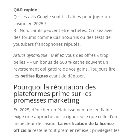
Q&R rapide
:
Q : Les avis Google sont-ils fiables pour juger un
casino en 2025 ?
R : Non, car ils peuvent être achetés. Croisez avec
des forums comme CasinoGurus ou des tests de
youtubers francophones réputés.
Astuce dynamique
: Méfiez-vous des offres « trop
belles » – un bonus de 500 % cache souvent un
reversement obligatoire de vos gains. Toujours lire
les
petites lignes
avant de déposer.
Pourquoi la réputation des
plateformes prime sur les
promesses marketing
En 2025, dénicher un établissement de jeu fiable
exige une approche aussi rigoureuse que celle d’un
inspecteur de casino.
La vérification de la licence
officielle
reste le tout premier réflexe : privilégiez les