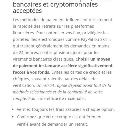
bancaires et cryptomonnaies
acceptées
Les méthodes de paiement influencent directement
la rapidité des retraits sur les plateformes
financières. Pour optimiser vos flux, privilégiez les
portefeuilles électroniques comme PayPal ou Skrill,
qui traitent généralement les demandes en moins
de 24 heures, contre plusieurs jours pour les
virements bancaires classiques.
Choisir un moyen
de paiement instantané accélère significativement
l’accès à vos fonds
. Évitez les cartes de crédit et les
chèques, souvent ralentis par des délais de
vérification.
Un retrait rapide dépend avant tout de la
méthode sélectionnée et de la conformité de votre
compte.
Pour une efficacité maximale :
Vérifiez toujours les frais associés à chaque option.
Confirmez que votre compte est entièrement
vérifié avant de demander un retrait.