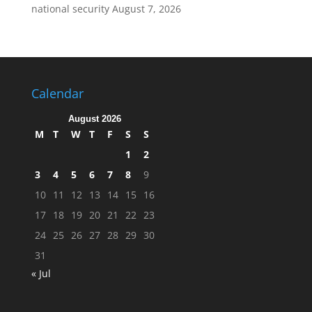
national security
August 7, 2026
Calendar
August 2026
M
T
W
T
F
S
S
1
2
3
4
5
6
7
8
9
10
11
12
13
14
15
16
17
18
19
20
21
22
23
24
25
26
27
28
29
30
31
« Jul