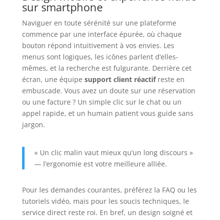
sur smartphone
Naviguer en toute sérénité sur une plateforme
commence par une interface épurée, où chaque
bouton répond intuitivement à vos envies. Les
menus sont logiques, les icônes parlent d’elles-
mêmes, et la recherche est fulgurante. Derrière cet
écran, une équipe
support client réactif
reste en
embuscade. Vous avez un doute sur une réservation
ou une facture ? Un simple clic sur le chat ou un
appel rapide, et un humain patient vous guide sans
jargon.
« Un clic malin vaut mieux qu’un long discours »
— l’ergonomie est votre meilleure alliée.
Pour les demandes courantes, préférez la FAQ ou les
tutoriels vidéo, mais pour les soucis techniques, le
service direct reste roi. En bref, un design soigné et