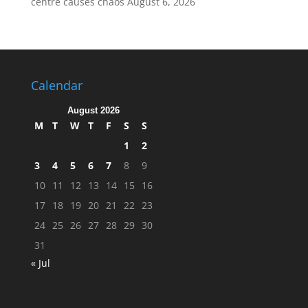
centre causes chaos
August 6, 2026
Calendar
August 2026
M
T
W
T
F
S
S
1
2
3
4
5
6
7
8
9
10
11
12
13
14
15
16
17
18
19
20
21
22
23
24
25
26
27
28
29
30
31
« Jul