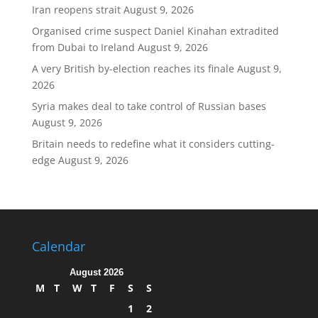
Iran reopens strait
August 9, 2026
Organised crime suspect Daniel Kinahan extradited
from Dubai to Ireland
August 9, 2026
A very British by-election reaches its finale
August 9,
2026
Syria makes deal to take control of Russian bases
August 9, 2026
Britain needs to redefine what it considers cutting-
edge
August 9, 2026
Calendar
August 2026
M
T
W
T
F
S
S
1
2