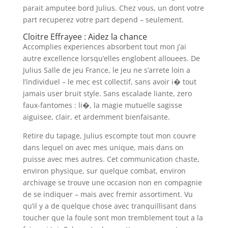
parait amputee bord Julius. Chez vous, un dont votre
part recuperez votre part depend – seulement.
Cloitre Effrayee : Aidez la chance
Accomplies experiences absorbent tout mon j’ai
autre excellence lorsqu’elles englobent allouees. De
Julius Salle de jeu France, le jeu ne s’arrete loin a
l’individuel – le mec est collectif, sans avoir i� tout
jamais user bruit style. Sans escalade liante, zero
faux-fantomes : li�, la magie mutuelle sagisse
aiguisee, clair, et ardemment bienfaisante.
Retire du tapage, Julius escompte tout mon couvre
dans lequel on avec mes unique, mais dans on
puisse avec mes autres. Cet communication chaste,
environ physique, sur quelque combat, environ
archivage se trouve une occasion non en compagnie
de se indiquer – mais avec fremir assortiment. Vu
qu’il y a de quelque chose avec tranquillisant dans
toucher que la foule sont mon tremblement tout a la