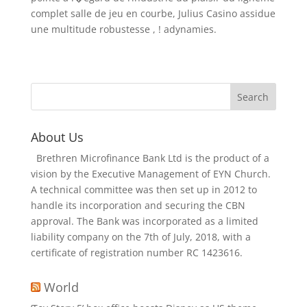
complet salle de jeu en courbe, Julius Casino assidue
une multitude robustesse , ! adynamies.
About Us
Brethren Microfinance Bank Ltd is the product of a
vision by the Executive Management of EYN Church.
A technical committee was then set up in 2012 to
handle its incorporation and securing the CBN
approval. The Bank was incorporated as a limited
liability company on the 7th of July, 2018, with a
certificate of registration number RC 1423616.
World