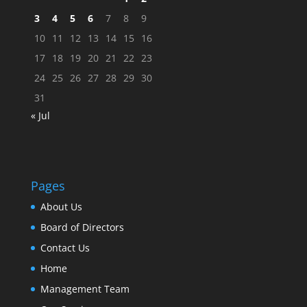
3
4
5
6
7
8
9
10
11
12
13
14
15
16
17
18
19
20
21
22
23
24
25
26
27
28
29
30
31
« Jul
Pages
About Us
Board of Directors
Contact Us
Home
Management Team