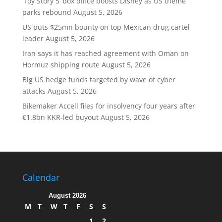
‘Toy Story 5’ box office boosts Disney as US theme
parks rebound
August 5, 2026
US puts $25mn bounty on top Mexican drug cartel
leader
August 5, 2026
Iran says it has reached agreement with Oman on
Hormuz shipping route
August 5, 2026
Big US hedge funds targeted by wave of cyber
attacks
August 5, 2026
Bikemaker Accell files for insolvency four years after
€1.8bn KKR-led buyout
August 5, 2026
Calendar
August 2026
M
T
W
T
F
S
S
1
2