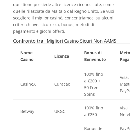
questione possiede altre licenze riconosciute, come
quelle rilasciate da Malta o dal Regno Unito. Se vuoi
scegliere il miglior casinò, concentriamoci su alcuni
criteri chiave: sicurezza, bonus, metodi di
pagamento e giochi offerti.
Confronto tra i Migliori Casino Sicuri Non AAMS
Nome
Bonus di
Meto
Licenza
Casinò
Benvenuto
Paga
100% fino
Visa,
a €200 +
CasinoX
Curacao
Mast
50 Free
PayP
Spins
100% fino
Visa, 
Betway
UKGC
a €250
Netel
Bonus del
PayPa