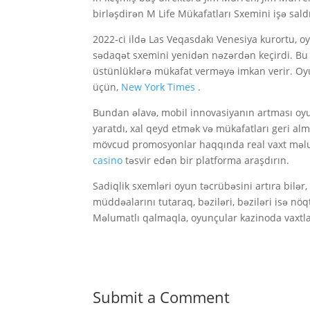
birləşdirən M Life Mükafatları Sxemini işə sa
2022-ci ildə Las Veqasdakı Venesiya kurortu, o
sədaqət sxemini yenidən nəzərdən keçirdi. Bu
üstünlüklərə mükafat verməyə imkan verir. Oy
üçün,
New York Times
.
Bundan əlavə, mobil innovasiyanın artması oyu
yaratdı, xal qeyd etmək və mükafatları geri al
mövcud promosyonlar haqqında real vaxt məlum
casino
təsvir edən bir platforma araşdırın.
Sadiqlik sxemləri oyun təcrübəsini artıra bilər,
müddəalarını tutaraq, bəziləri, bəziləri isə nöqt
Məlumatlı qalmaqla, oyunçular kazinoda vaxtla
Submit a Comment