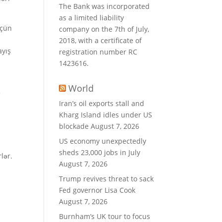
The Bank was incorporated
as a limited liability
üçün
company on the 7th of July,
2018, with a certificate of
ayış
registration number RC
1423616.
World
ə
Iran’s oil exports stall and
Kharg Island idles under US
blockade
August 7, 2026
US economy unexpectedly
sheds 23,000 jobs in July
lər.
August 7, 2026
Trump revives threat to sack
Fed governor Lisa Cook
August 7, 2026
Burnham’s UK tour to focus