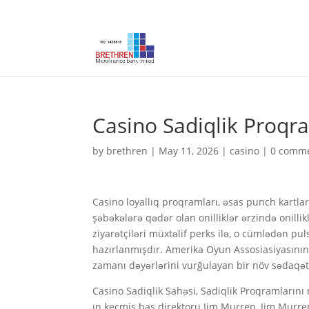
Casino Sadiqlik Proqr
by
brethren
|
May 11, 2026
|
casino
|
0 comm
Casino loyallıq proqramları, əsas punch kartla
şəbəkələrə qədər olan onilliklər ərzində onilli
ziyarətçiləri müxtəlif perks ilə, o cümlədən pu
hazırlanmışdır. Amerika Oyun Assosiasiyasının
zamanı dəyərlərini vurğulayan bir növ sədaqət
Casino Sadiqlik Sahəsi, Sadiqlik Proqramların
ın keçmiş baş direktoru Jim Murren, Jim Murr