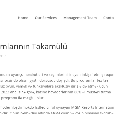
Home
Our Services
Management Team
Conta
amlarının Təkamülü
ents
rından oyunçu hərəkətləri və seçimlərini izləyən inkişaf etmiş rəqə
klər ərzində əhəmiyyətli dərəcədə dəyişdi. Bu proqramlar tez-tez
lsuz oyun, yemək və funksiyalara eksklüziv giriş əldə etmək üçün
 2023 analizinə görə, kazino havadarlarının 80% -i, müştəri tutma
 proqramı ilə məşğul olur.
ı modernləşdirməkdə həlledici rol oynayan MGM Resorts Internation
en-dir. Onun rəhbərliyi altında MGM oyun və oyun olmayan təcrübəl