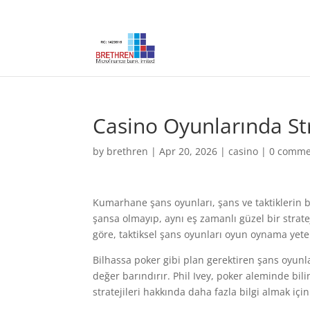
Casino Oyunlarında St
by
brethren
|
Apr 20, 2026
|
casino
|
0 comme
Kumarhane şans oyunları, şans ve taktiklerin bu
şansa olmayıp, aynı eş zamanlı güzel bir strat
göre, taktiksel şans oyunları oyun oynama yetene
Bilhassa poker gibi plan gerektiren şans oyunla
değer barındırır. Phil Ivey, poker aleminde bili
stratejileri hakkında daha fazla bilgi almak içi