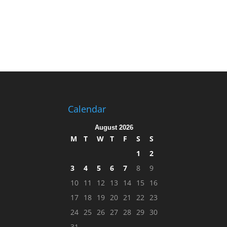
Calendar
August 2026
M
T
W
T
F
S
S
1
2
3
4
5
6
7
8
9
10
11
12
13
14
15
16
17
18
19
20
21
22
23
24
25
26
27
28
29
30
31