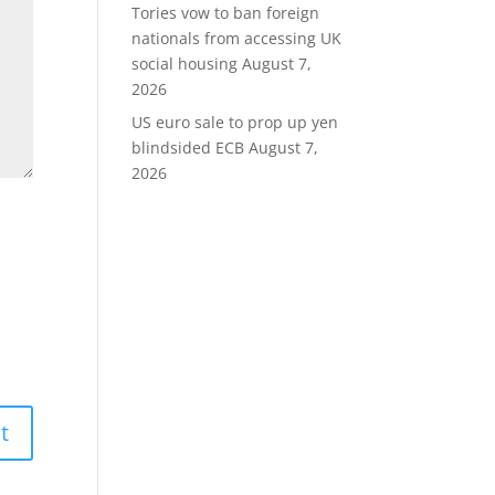
Tories vow to ban foreign
nationals from accessing UK
social housing
August 7,
2026
US euro sale to prop up yen
blindsided ECB
August 7,
2026