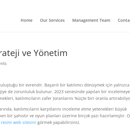
Home
Our Services
Management Team
Conta
rateji ve Yönetim
nts
luştuğu bir evrendir. Başarılı bir katılımcı dönüşmek için yalnızca
ejiye de zorunluluk bulunur. 2023 senesinde yapılan bir incelemey
kleri, katılımcıların zafer }oranlarını %üçte biri oranla artırabiliyo
rında, katılımcıların karşıtlarını inceleme etme yetenekleri büyük
nen bir şahıstır ve oyun planları üzerine birçok yazı hazırlamıştır.
n
resmi web sitesini
görmek yapabilirsiniz.