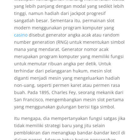
yang lebih panjang dengan modal yang sedikit lebih
tinggi, namun hadiah dari jackpot progresif
sangatlah besar. Sementara itu, permainan slot
modern menggunakan program komputer yang
casino
disebut generator angka acak atau random
number generation (RNG) untuk menentukan simbol
mana yang mendarat. Generator nomor acak
merupakan program komputer yang memiliki fungsi
untuk memutar ribuan angka per detik. Untuk
terhindar dari pelanggaran hukum, mesin slot
diganti menjadi mesin yang mengeluarkan hadiah
non-uang, seperti permen karet atau permen rasa
buah. Pada 1895, Charles Fey, seorang mekanik dari
San Francisco, mengembangkan mesin slot pertama
yang menggunakan gulungan berisi tiga simbol.
Itu mengapa, dia mempertanyakan fungsi satgas jika
tidak memiliki strategi baru yang jitu selain
pemblokiran dan menangkap bandar-bandar kecil di
dalam negeri. Adapun ketua harian pencegahan