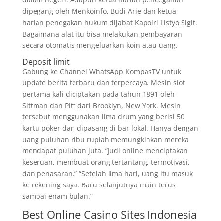
dipegang oleh Menkoinfo, Budi Arie dan ketua
harian penegakan hukum dijabat Kapolri Listyo Sigit.
Bagaimana alat itu bisa melakukan pembayaran
secara otomatis mengeluarkan koin atau uang.
Deposit limit
Gabung ke Channel WhatsApp KompasTV untuk
update berita terbaru dan terpercaya. Mesin slot
pertama kali diciptakan pada tahun 1891 oleh
Sittman dan Pitt dari Brooklyn, New York. Mesin
tersebut menggunakan lima drum yang berisi 50
kartu poker dan dipasang di bar lokal. Hanya dengan
uang puluhan ribu rupiah memungkinkan mereka
mendapat puluhan juta. “Judi online menciptakan
keseruan, membuat orang tertantang, termotivasi,
dan penasaran.” “Setelah lima hari, uang itu masuk
ke rekening saya. Baru selanjutnya main terus
sampai enam bulan.”
Best Online Casino Sites Indonesia