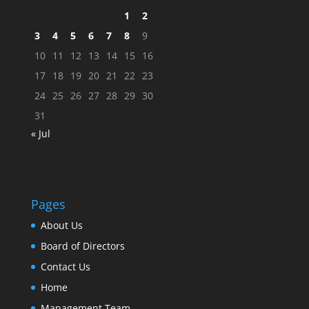
1
2
3
4
5
6
7
8
9
10
11
12
13
14
15
16
17
18
19
20
21
22
23
24
25
26
27
28
29
30
31
« Jul
Pages
About Us
Board of Directors
Contact Us
Home
Management Team