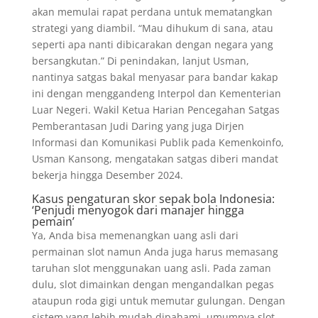
akan memulai rapat perdana untuk mematangkan
strategi yang diambil. “Mau dihukum di sana, atau
seperti apa nanti dibicarakan dengan negara yang
bersangkutan.” Di penindakan, lanjut Usman,
nantinya satgas bakal menyasar para bandar kakap
ini dengan menggandeng Interpol dan Kementerian
Luar Negeri. Wakil Ketua Harian Pencegahan Satgas
Pemberantasan Judi Daring yang juga Dirjen
Informasi dan Komunikasi Publik pada Kemenkoinfo,
Usman Kansong, mengatakan satgas diberi mandat
bekerja hingga Desember 2024.
Kasus pengaturan skor sepak bola Indonesia:
‘Penjudi menyogok dari manajer hingga
pemain’
Ya, Anda bisa memenangkan uang asli dari
permainan slot namun Anda juga harus memasang
taruhan slot menggunakan uang asli. Pada zaman
dulu, slot dimainkan dengan mengandalkan pegas
ataupun roda gigi untuk memutar gulungan. Dengan
sistem yang lebih mudah dipahami, umumnya slot