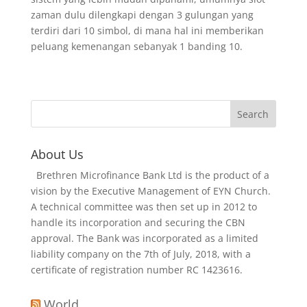
zaman dulu dilengkapi dengan 3 gulungan yang
terdiri dari 10 simbol, di mana hal ini memberikan
peluang kemenangan sebanyak 1 banding 10.
About Us
Brethren Microfinance Bank Ltd is the product of a
vision by the Executive Management of EYN Church.
A technical committee was then set up in 2012 to
handle its incorporation and securing the CBN
approval. The Bank was incorporated as a limited
liability company on the 7th of July, 2018, with a
certificate of registration number RC 1423616.
World