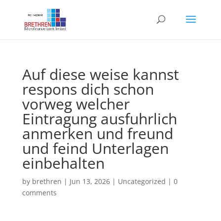
Auf diese weise kannst
respons dich schon
vorweg welcher
Eintragung ausfuhrlich
anmerken und freund
und feind Unterlagen
einbehalten
by
brethren
|
Jun 13, 2026
|
Uncategorized
|
0
comments