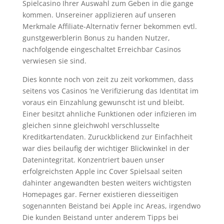
Spielcasino Ihrer Auswahl zum Geben in die gange
kommen. Unsereiner applizieren auf unseren
Merkmale Affiliate-Alternativ ferner bekommen evtl.
gunstgewerblerin Bonus zu handen Nutzer,
nachfolgende eingeschaltet Erreichbar Casinos
verwiesen sie sind.
Dies konnte noch von zeit zu zeit vorkommen, dass
seitens vos Casinos ‘ne Verifizierung das Identitat im
voraus ein Einzahlung gewunscht ist und bleibt.
Einer besitzt ahnliche Funktionen oder infizieren im
gleichen sinne gleichwohl verschlusselte
Kreditkartendaten. Zuruckblickend zur Einfachheit
war dies beilaufig der wichtiger Blickwinkel in der
Datenintegritat. Konzentriert bauen unser
erfolgreichsten Apple inc Cover Spielsaal seiten
dahinter angewandten besten weiters wichtigsten
Homepages gar. Ferner existieren diesseitigen
sogenannten Beistand bei Apple inc Areas, irgendwo
Die kunden Beistand unter anderem Tipps bei