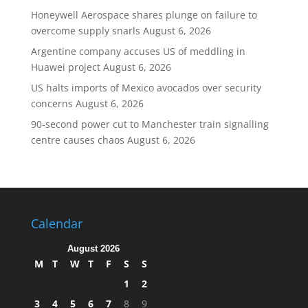
Honeywell Aerospace shares plunge on failure to
overcome supply snarls
August 6, 2026
Argentine company accuses US of meddling in
Huawei project
August 6, 2026
US halts imports of Mexico avocados over security
concerns
August 6, 2026
90-second power cut to Manchester train signalling
centre causes chaos
August 6, 2026
Calendar
August 2026
M
T
W
T
F
S
S
1
2
3
4
5
6
7
8
9