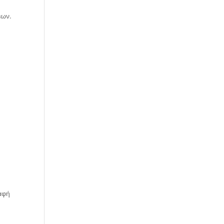
εων.
ραφή