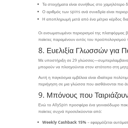
Τα στοιχήματα είναι συνήθως στο χαμηλότερο δ
Ο αριθμός των spins ανά συνεδρία είναι περιο
Η αποπληρωμή μετά από ένα μέτριο κέρδος διατη
Οι ενσωματωμένοι περιορισμοί της πλατφόρμας β
παίκτες παραμένουν εντός του προϋπολογισμού 
8. Ευελιξία Γλωσσών για 
Με υποστήριξη σε 29 γλώσσες—συμπεριλαμβανομέ
μπορούν να πλοηγούνται στον ιστότοπο στη μητ
Αυτή η παγκόσμια εμβέλεια είναι ιδιαίτερα πολύτ
περιήγηση σε μια γλώσσα που αισθάνονται πιο ά
9. Μπόνους που Ταιριάζουν
Ενώ το AllySpin προσφέρει ένα γενναιόδωρο πακ
παίκτες συχνά προσελκύονται από:
Weekly Cashback 15%
– εφαρμόζεται αυτόματ