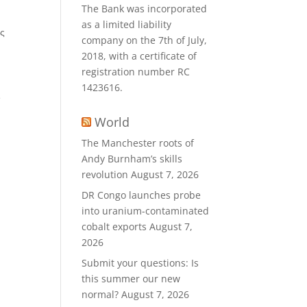
The Bank was incorporated
as a limited liability
ες
company on the 7th of July,
2018, with a certificate of
registration number RC
1423616.
e
World
The Manchester roots of
Andy Burnham’s skills
revolution
August 7, 2026
DR Congo launches probe
into uranium-contaminated
cobalt exports
August 7,
2026
Submit your questions: Is
this summer our new
normal?
August 7, 2026