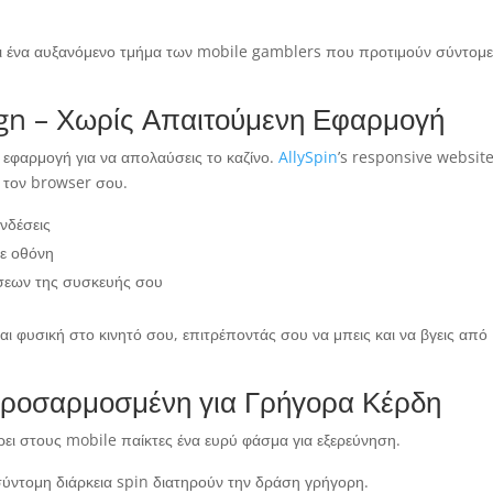
ίναι ένα αυξανόμενο τμήμα των mobile gamblers που προτιμούν σύντομ
gn – Χωρίς Απαιτούμενη Εφαρμογή
 εφαρμογή για να απολαύσεις το καζίνο.
AllySpin
’s responsive websit
 τον browser σου.
νδέσεις
θε οθόνη
σεων της συσκευής σου
ι φυσική στο κινητό σου, επιτρέποντάς σου να μπεις και να βγεις από
 Προσαρμοσμένη για Γρήγορα Κέρδη
ει στους mobile παίκτες ένα ευρύ φάσμα για εξερεύνηση.
σύντομη διάρκεια spin διατηρούν την δράση γρήγορη.