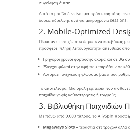
συγκίνηση άμεση.
Αυτό το μοτίβο δεν είναι μια πρόσκαιρη τάση· ε
δόσεις αδρελίνης αντί για μακροχρόνια sessions.
2. Mobile‑Optimized Desi
Πέρασαν οι εποχές που έπρεπε να κατεβάσεις μια
προσφέρει πλήρη λειτουργικότητα απευθείας από
Γρήγοροι χρόνοι φόρτωσης ακόμα και σε 3G συ
Έλεγχοι φιλικοί στην αφή που ταιριάζουν σε κά
Αυτόματη ανίχνευση γλώσσας βάσει των ρυθμί
Το αποτέλεσμα; Μια ομαλή εμπειρία που αισθάνετα
παιχνίδια χωρίς καθυστερήσεις ή τριγμούς.
3. Βιβλιοθήκη Παιχνιδιών
Με πάνω από 9.000 τίτλους, το AllySpin προσφέρ
Megaways Slots
– τεράστια σετ τροχών αλλά 