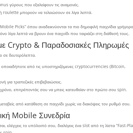
us γύρους που εξαλείφουν τις αναμονές.
ή roulette μπορούν να τελειώσουν σε λίγα λεπτά.
Mobile Picks” όπου αναδεικνύονται τα πιο δημοφιλή παιχνίδια γρήγορ
νο λίγα λεπτά να βρουν ένα παιχνίδι που ταιριάζει στη διάθεσή τους.
 με Crypto & Παραδοσιακές Πληρωμές
μο σε δευτερόλεπτα.
 οποιαδήποτε από τις υποστηριζόμενες cryptocurrencies (Bitcoin,
νή για τραπεζικές επιβεβαιώσεις.
χρόνο, επιτρέποντάς σου να μπεις κατευθείαν στο πρώτο σου spin.
μεταβείς από κατάθεση σε παιχνίδι χωρίς να διακόψεις τον ρυθμό σου.
πική Mobile Συνεδρία
ι, ελέγχεις το υπόλοιπό σου, διαλέγεις ένα slot από τη λίστα “Fast‑Pla
ς spin.