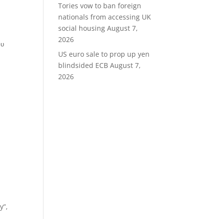
Tories vow to ban foreign
nationals from accessing UK
social housing
August 7,
2026
ου
US euro sale to prop up yen
blindsided ECB
August 7,
2026
y”,