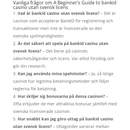
Vanliga frågor om A Beginner’s Guide to bankid
casino utan svensk licens
Vad är bankid casino utan svensk licens?
– Det är
casinon som accepterar BankID för registrering och
transaktioner men inte är licensierade av den
svenska spelmyndigheten.
Är det säkert att spela på bankid casino utan
svensk licens?
– Det beror på casinots
säkerhetsåtgärder och licens. Var alltid försiktig och
gör din research.
Kan jag använda mina spelvinster?
– Ja, så länge
casinot har legitima betalningsmetoder och följer
reglerna för betalning.
Hur skiljer sig bonusarna på dessa casinon?
–
Ofta erbjuder de mer attraktiva bonusar jämfört med
svenska licensierade casinon.
Hur snabbt kan jag göra uttag på bankid casino
utan svensk licens?
– Uttagstider varierar mellan