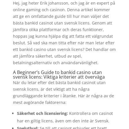
Hej, jag heter Erik Johansson, och jag är en expert på
online gaming och casinon. Denna artikel kommer
att ge en omfattande guide till hur man väljer det
bästa bankid casinot utan svensk licens. Genom att
jämföra olika plattformar och deras funktioner,
hoppas jag kunna hjälpa dig att fatta ett välgrundat
beslut. Så vad ska man titta efter när man letar efter
ett bankid casino utan svensk licens? Det handlar om
att jämföra säkerhet, utbud av spel,
betalningsalternativ och användarvänlighet.
A Beginner’s Guide to bankid casino utan
svensk licens: Viktiga kriterier att överväga
När du letar efter det bästa bankid casinot utan
svensk licens, är det viktigt att ha några
grundläggande kriterier i åtanke. Här är några av de
mest avgörande faktorerna:
Säkerhet och licensiering:
Kontrollera om casinot
har en giltig licens, även om den inte är Svensk.
Spelutbud:
Se till att casinot erbjuder ett brett