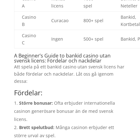
A
licens
spel
Neteller
Casino
Bankid,
Curacao
800+ spel
B
Kortbeta
Casino
Ingen
500+ spel
Bankid, 
C
A Beginner’s Guide to bankid casino utan
svensk licens: Fördelar och nackdelar
Att spela på ett bankid casino utan svensk licens har
både fördelar och nackdelar. Låt oss gå igenom
dessa:
Fördelar:
Större bonusar:
Ofta erbjuder internationella
casinon generösare bonusar än de med svensk
licens.
Brett spelutbud:
Många casinon erbjuder ett
större urval av spel.