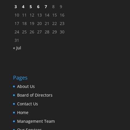
3
4
5
6
7
8
9
10
11
12
13
14
15
16
17
18
19
20
21
22
23
24
25
26
27
28
29
30
31
« Jul
Pages
About Us
Board of Directors
Contact Us
Home
Management Team
Our Services