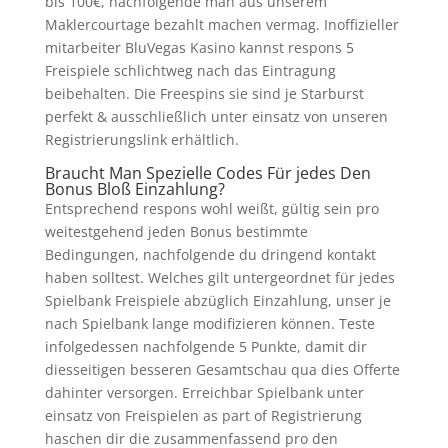
bis 100€, nachfolgende man aus unserem
Maklercourtage bezahlt machen vermag. Inoffizieller
mitarbeiter BluVegas Kasino kannst respons 5
Freispiele schlichtweg nach das Eintragung
beibehalten. Die Freespins sie sind je Starburst
perfekt & ausschließlich unter einsatz von unseren
Registrierungslink erhältlich.
Braucht Man Spezielle Codes Für jedes Den
Bonus Bloß Einzahlung?
Entsprechend respons wohl weißt, gültig sein pro
weitestgehend jeden Bonus bestimmte
Bedingungen, nachfolgende du dringend kontakt
haben solltest. Welches gilt untergeordnet für jedes
Spielbank Freispiele abzüglich Einzahlung, unser je
nach Spielbank lange modifizieren können. Teste
infolgedessen nachfolgende 5 Punkte, damit dir
diesseitigen besseren Gesamtschau qua dies Offerte
dahinter versorgen. Erreichbar Spielbank unter
einsatz von Freispielen as part of Registrierung
haschen dir die zusammenfassend pro den