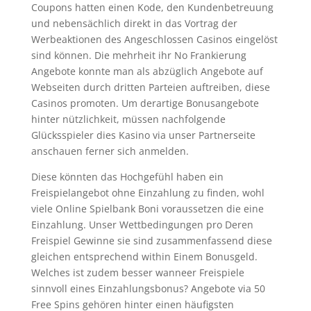
Coupons hatten einen Kode, den Kundenbetreuung
und nebensächlich direkt in das Vortrag der
Werbeaktionen des Angeschlossen Casinos eingelöst
sind können. Die mehrheit ihr No Frankierung
Angebote konnte man als abzüglich Angebote auf
Webseiten durch dritten Parteien auftreiben, diese
Casinos promoten. Um derartige Bonusangebote
hinter nützlichkeit, müssen nachfolgende
Glücksspieler dies Kasino via unser Partnerseite
anschauen ferner sich anmelden.
Diese könnten das Hochgefühl haben ein
Freispielangebot ohne Einzahlung zu finden, wohl
viele Online Spielbank Boni voraussetzen die eine
Einzahlung. Unser Wettbedingungen pro Deren
Freispiel Gewinne sie sind zusammenfassend diese
gleichen entsprechend within Einem Bonusgeld.
Welches ist zudem besser wanneer Freispiele
sinnvoll eines Einzahlungsbonus? Angebote via 50
Free Spins gehören hinter einen häufigsten