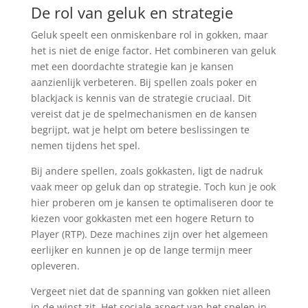
De rol van geluk en strategie
Geluk speelt een onmiskenbare rol in gokken, maar
het is niet de enige factor. Het combineren van geluk
met een doordachte strategie kan je kansen
aanzienlijk verbeteren. Bij spellen zoals poker en
blackjack is kennis van de strategie cruciaal. Dit
vereist dat je de spelmechanismen en de kansen
begrijpt, wat je helpt om betere beslissingen te
nemen tijdens het spel.
Bij andere spellen, zoals gokkasten, ligt de nadruk
vaak meer op geluk dan op strategie. Toch kun je ook
hier proberen om je kansen te optimaliseren door te
kiezen voor gokkasten met een hogere Return to
Player (RTP). Deze machines zijn over het algemeen
eerlijker en kunnen je op de lange termijn meer
opleveren.
Vergeet niet dat de spanning van gokken niet alleen
in de winst zit. Het sociale aspect van het spelen in