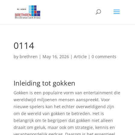
0114
by
brethren
|
May 16, 2026
|
Article
|
0 comments
Inleiding tot gokken
Gokken is een populaire vorm van entertainment die
wereldwijd miljoenen mensen aanspreekt. Voor
nieuwe spelers kan het echter overweldigend zijn
om de wereld van gokken te betreden. Het is
belangrijk om te begrijpen dat gokken niet alleen
draait om geluk, maar ook om strategie, kennis en
verantwoordelijk gedrag. Daarom is het essentieel