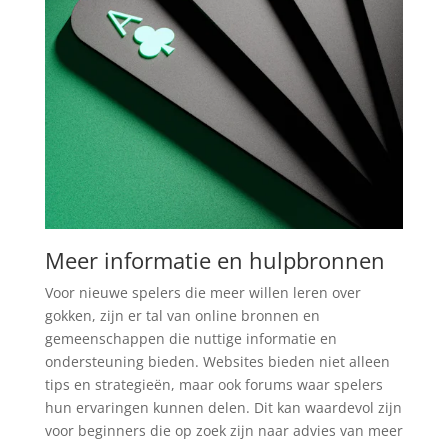
Meer informatie en hulpbronnen
Voor nieuwe spelers die meer willen leren over
gokken, zijn er tal van online bronnen en
gemeenschappen die nuttige informatie en
ondersteuning bieden. Websites bieden niet alleen
tips en strategieën, maar ook forums waar spelers
hun ervaringen kunnen delen. Dit kan waardevol zijn
voor beginners die op zoek zijn naar advies van meer