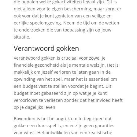
die bepalen welke gokactiviteiten legaal zijn. Dit is
niet alleen voor je eigen bescherming, maar zorgt er
ook voor dat je kunt genieten van een veilige en
eerlijke speelomgeving. Neem de tijd om de wetten
te onderzoeken die van toepassing zijn op jouw
situatie.
Verantwoord gokken
Verantwoord gokken is cruciaal voor zowel je
financiële gezondheid als je mentale welzijn. Het is
makkelijk om jezelf verloren te laten gaan in de
opwinding van het spel, maar het is essentieel om
een budget vast te stellen voordat je begint. Dit
budget moet gebaseerd zijn op wat je je kunt
veroorloven te verliezen zonder dat het invloed heeft
op je dagelijks leven.
Bovendien is het belangrijk om te begrijpen dat
gokken een kansspel is, en er zijn geen garanties
voor winst. Het ontwikkelen van een realistische