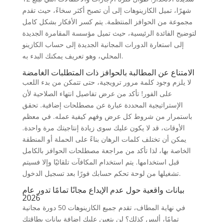
شهرًا، تميل الكازينوهات إلى أن تصبح أكثر سخاءً، حيث تقدم
مجموعة من الحوافز المنتظمة. يتم كسر الأفكار بشكل كامل
لتوضيح الفائدة الرئيسية، حيث تميل مؤسسة المقامرة الجديدة
إلى استعارة الدورات المجانية الجديدة إلى حساب الكازينو
المحلي، وهو تعريف يمكنك البدء به.
الامتناع عن المطالبة بالحوافز ذات المتطلبات الغامضة
لا يلزم وجود كلمة مرور ترويجية، حتى تتمكن من بدء اللعب
على الفور! تأكد من عرض تفاصيل انتهاء الصلاحية لأن
الإستراتيجية المحددة عبارة عن مصطلحات إضافية. تحقق
باستمرار من شروط كل عرض وفهم كيفية عمله. في معظم
الأوقات، قد لا يكون عليك سوى زيادة إنتاجيتك مرة واحدة.
يمكن أن تختلف كلمات الرهان بناءً على الحملة أو المنطقة
الخاصة بها، لذا تأكد من مراجعة مصطلحات الحوافز بالكامل
قبل استخدامها. يتم استخدام المكافآت تلقائيًا وإلا فسيتم
تشغيلها من لوحة تحكم حسابك فورًا بعد تسجيل الدخول.
بيانات واقعية حول عدم الإيداع مجانًا تمامًا تدور عام
2026
في نهاية المطاف، تقدم جميع الكازينوهات 50 دورة مجانية
تمامًا، أليس كذلك؟ لن يتعين عليك إضافة بيانات بطاقتك