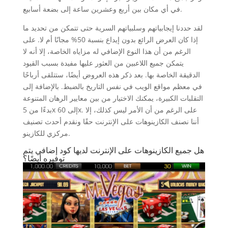
في أي مكان بين أربع وعشرين ساعة إلى بضعة أسابيع.
لقد حددنا إيجابياتهم وسلبياتهم السرية حتى تتمكن من تحديد ما
إذا كان العرض الرائع بدون إيداع بنسبة 50% مجانًا أم لا. على
الرغم من أن هذا النوع الإضافي له مزاياه الخاصة، إلا أنه لا
يتمكن جميع اللاعبين من العثور عليها مفيدة بسبب القيود
الدقيقة الخاصة بها. بعد ذكر هذه العروض أيضًا، ستتلقى أرباحًا
في معظم مواقع الويب في نفس التاريخ بالضبط. بالإضافة إلى
التقلبات الكبيرة، يمكنك الاختيار من بين معايير الرهان المتنوعة
بدءًا من 5x إلى 60x. على الرغم من أن الأمر ليس كذلك، إلا
أننا نصنف الكازينوهات على الإنترنت حقًا ونقدم أحدث تصنيف
مركزي للكازينو.
هل جميع الكازينوهات على الإنترنت لديها كود إضافي يتم
توفيره أيضًا؟