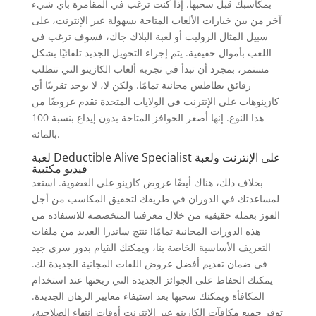
بمكاسبك قبل سحبها. إذا كنت ترغب في المقامرة بأي شيء
آخر من بين خيارات الألعاب المتاحة بسهولة عبر الإنترنت، على
سبيل المثال الروليت أو لعبة البلاك جاك، فسوف ترغب في
اللعب بأموال حقيقية. يتم إجراء التحويل الجديد تلقائيًا بشكل
مستمر، بمجرد أن تبدأ في تجربة ألعاب الكازينو التي تتطلب
رقائق بطاطس مجانية تمامًا. ولكن لا، لا يوجد تقريبًا أي
كازينوهات على الإنترنت في الولايات المتحدة تقدم عروضًا من
هذا النوع. إنها أصغر الحوافز المتاحة بدون إيداع بنسبة 100
بالمائة.
لعبة Deductible Alive Specialist على الإنترنت ولعبة
فيديو مكتبية
بخلاف ذلك، هناك أيضًا عروض كازينو على العضوية. استعد
لمساعدتك في الدوران في طريقك لتحقيق المكاسب من أجل
الفوز بعملة حقيقية من خلال معرفتنا المتخصصة للاستفادة من
هذه الدورات المجانية تمامًا! تنتج ساندرا العديد من ملفات
التعريف الأساسية الخاصة بنا، ويمكنك القيام بدور سري جيد
في ضمان تقديم أفضل عروض اللفات المجانية الجديدة لك.
يمكنك الحفاظ على الجوائز الجديدة التي ربحتها عند استخدام
المكافأة ويمكنك سحبها بعد استيفاء معايير الرهان الجديدة.
توفر جميع مكافآت الكازينو عبر الإنترنت أوقات انتهاء الصلاحية،