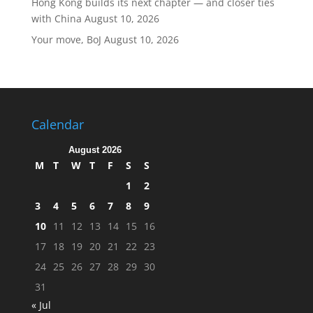
Hong Kong builds its next chapter — and closer ties
with China
August 10, 2026
Your move, BoJ
August 10, 2026
Calendar
August 2026
M
T
W
T
F
S
S
1
2
3
4
5
6
7
8
9
10
11
12
13
14
15
16
17
18
19
20
21
22
23
24
25
26
27
28
29
30
31
« Jul