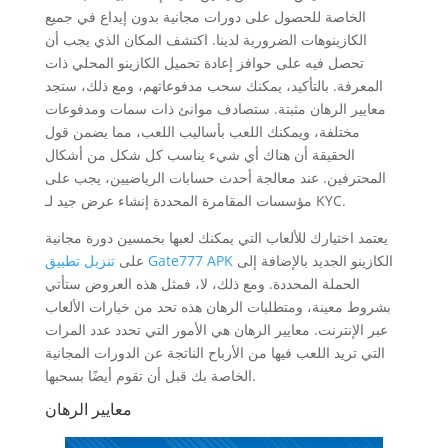
الخاصة للحصول على دورات مجانية بدون إيداع في جميع
الكازينوهات الضرورية لدينا. اكتشف المكان الذي يجب أن
تحصل فيه على حوافز إعادة تحميل الكازينو المحلي ذات
المعرفة. بالتأكيد، يمكنك سحب مدفوعاتهم، ومع ذلك، ستجد
معايير الرهان مثبتة. ستصادف موانئ ذات سمات ومدفوعات
مختلفة، ويمكنك اللعب بأساليب اللعب، مما يضمن قول
الحقيقة أن هناك أي شيء يناسب كل شكل من أشكال
المحترفين. عند معالجة أحدث حسابات الرياضيين، يجب على
مؤسسات المقامرة المحددة إنشاء عرض جيد لـ KYC.
يعتمد اختيارك للألعاب التي يمكنك لعبها بخمسين دورة مجانية
الكازينو الجديد بالإضافة إلى
تنزيل تطبيق Gate777 APK
على
الحملة المحددة. ومع ذلك، لا، فمثل هذه العروض ستأتي
بشروط معينة، ومتطلبات الرهان هذه تحد من خيارات الألعاب
عبر الإنترنت. معايير الرهان هي الأمور التي تحدد عدد المرات
التي تريد اللعب فيها من الأرباح الناتجة عن الدورات المجانية
الخاصة بك قبل أن تقوم أيضًا بسحبها.
معايير الرهان