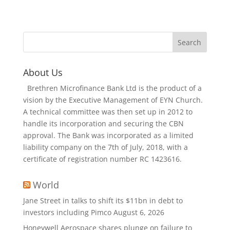
About Us
Brethren Microfinance Bank Ltd is the product of a
vision by the Executive Management of EYN Church.
A technical committee was then set up in 2012 to
handle its incorporation and securing the CBN
approval. The Bank was incorporated as a limited
liability company on the 7th of July, 2018, with a
certificate of registration number RC 1423616.
World
Jane Street in talks to shift its $11bn in debt to
investors including Pimco
August 6, 2026
Honeywell Aerospace shares plunge on failure to