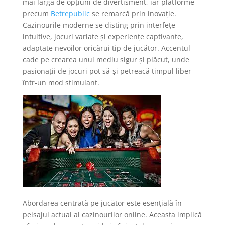
mai largă de opțiuni de divertisment, iar platforme
precum
Betrepublic
se remarcă prin inovație.
Cazinourile moderne se disting prin interfețe
intuitive, jocuri variate și experiențe captivante,
adaptate nevoilor oricărui tip de jucător. Accentul
cade pe crearea unui mediu sigur și plăcut, unde
pasionații de jocuri pot să-și petreacă timpul liber
într-un mod stimulant.
Abordarea centrată pe jucător este esențială în
peisajul actual al cazinourilor online. Aceasta implică