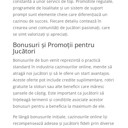
constantă a unor servicii de top. Promotiile regulate,
programele de loialitate și un sistem de suport
prompt sunt elemente cheie care diferențiază un
cazinou de succes. Fiecare detaliu contează în
crearea unei comunități de jucători pasionați, care
se simt valorizați și apreciați.
Bonusuri și Promoții pentru
Jucători
Bonusurile de bun venit reprezintă o practică
standard în industria cazinourilor online, menite să
atragă noi jucători și să le ofere un start avantajos.
Aceste oferte pot include credite suplimentare, rotiri
gratuite la sloturi sau alte beneficii care măresc
șansele de câștig. Este important ca jucătorii să
înțeleagă termenii și condițiile asociate acestor
bonusuri pentru a beneficia la maximum de ele.
Pe lângă bonusurile inițiale, cazinourile online își
recompensează adesea și jucătorii fideli prin diverse