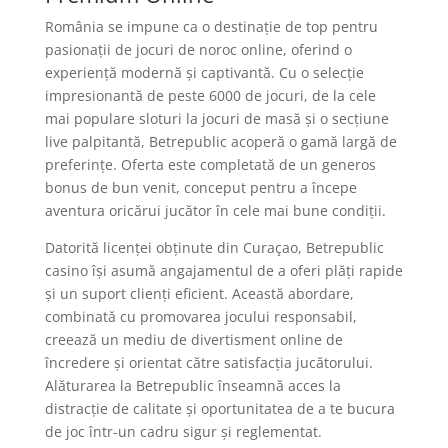
România se impune ca o destinație de top pentru
pasionații de jocuri de noroc online, oferind o
experiență modernă și captivantă. Cu o selecție
impresionantă de peste 6000 de jocuri, de la cele
mai populare sloturi la jocuri de masă și o secțiune
live palpitantă, Betrepublic acoperă o gamă largă de
preferințe. Oferta este completată de un generos
bonus de bun venit, conceput pentru a începe
aventura oricărui jucător în cele mai bune condiții.
Datorită licenței obținute din Curaçao, Betrepublic
casino își asumă angajamentul de a oferi plăți rapide
și un suport clienți eficient. Această abordare,
combinată cu promovarea jocului responsabil,
creează un mediu de divertisment online de
încredere și orientat către satisfacția jucătorului.
Alăturarea la Betrepublic înseamnă acces la
distracție de calitate și oportunitatea de a te bucura
de joc într-un cadru sigur și reglementat.